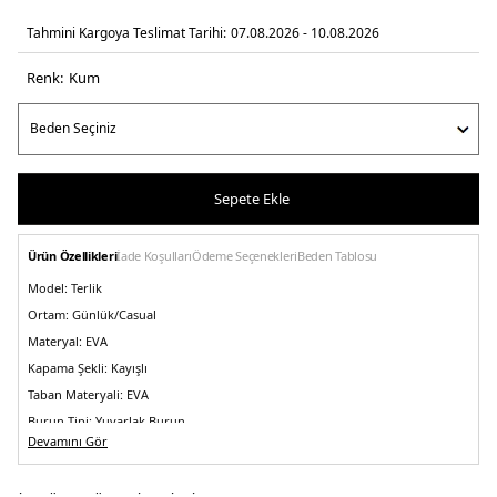
Tahmini Kargoya Teslimat Tarihi:
07.08.2026 - 10.08.2026
Renk:
kum
Sepete Ekle
Ürün Özellikleri
İade Koşulları
Ödeme Seçenekleri
Beden Tablosu
Model:
Terlik
Ortam:
Günlük/Casual
Materyal:
EVA
Kapama Şekli:
Kayışlı
Taban Materyali:
EVA
Burun Tipi:
Yuvarlak Burun
Devamını Gör
Topuk Boyu:
Belirtilmemiş
Topuk Tipi:
Düz