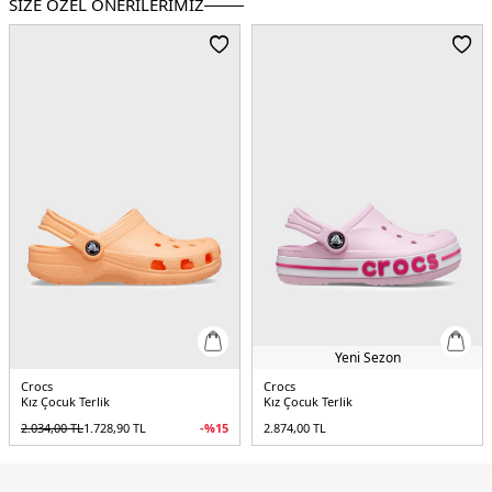
SİZE ÖZEL ÖNERİLERİMİZ
Yaş Grubu:
Çocuk
Menşei:
Endonezya
4DY02119400LH.101
Yeni Sezon
Crocs
Crocs
Kız Çocuk Terlik
Kız Çocuk Terlik
2.034,00
TL
1.728,90
TL
-%
15
2.874,00
TL