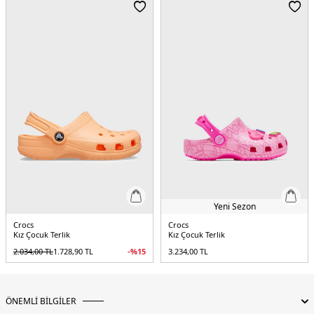
Menşei:
Türkiye
4DY220699186A.118
Yeni Sezon
Crocs
Crocs
Kız Çocuk Terlik
Kız Çocuk Terlik
2.034,00
TL
1.728,90
TL
-%
15
3.234,00
TL
ÖNEMLİ BİLGİLER