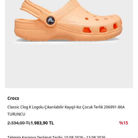
Crocs
Classic Clog K Logolu Çıkarılabilir Kayışlı Kız Çocuk Terlik 206991-86A
TURUNCU
2.334,00
TL
1.983,90
TL
%
15
Tahmini Kargoya Teslimat Tarihi:
10.08.2026 - 13.08.2026