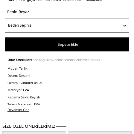
Renk:
beyaz
Sepete Ekle
Ürün Özellikleri
İade Koşulları
Ödeme Seçenekleri
Beden Tablosu
Model:
Terlik
Desen:
Desenli
Ortam:
Günlük/Casual
Materyal:
EVA
Kapama Şekli:
Kayışlı
Taban Materyali:
EVA
Devamını Gör
Burun Tipi:
Yuvarlak Burun
Topuk Boyu:
Belirtilmemiş
SİZE ÖZEL ÖNERİLERİMİZ
Topuk Tipi:
Düz
Yaş Grubu:
Çocuk