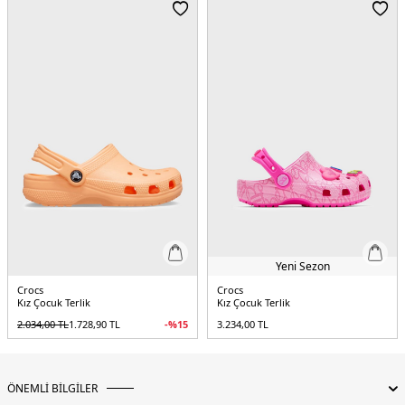
Menşei:
Vietnam
4DY02126692MT.25
Yeni Sezon
Crocs
Crocs
Kız Çocuk Terlik
Kız Çocuk Terlik
2.034,00
TL
1.728,90
TL
-%
15
3.234,00
TL
ÖNEMLİ BİLGİLER