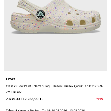
Crocs
Classic Glow Paint Splatter Clog T Desenli Unisex Çocuk Terlik 212669-
2MT BEYAZ
2.634,00
TL
2.238,90
TL
%
15
Tahmini Kargoya Teslimat Tarihi:
10.08.2026 - 13.08.2026