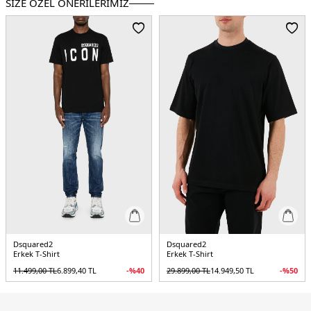
SİZE ÖZEL ÖNERİLERİMİZ
Dsquared2
Dsquared2
Erkek T-Shirt
Erkek T-Shirt
11.499,00
TL
6.899,40
TL
-%
40
29.899,00
TL
14.949,50
TL
-%
50