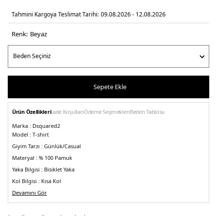
Tahmini Kargoya Teslimat Tarihi:
09.08.2026 - 12.08.2026
Renk:
beyaz
Sepete Ekle
Ürün Özellikleri
İade Koşulları
Ödeme Seçenekleri
Beden Tablosu
Marka :
Dsquared2
Model :
T-shirt
Giyim Tarzı :
Günlük/Casual
Materyal :
% 100 Pamuk
Yaka Bilgisi :
Bisiklet Yaka
Kol Bilgisi :
Kısa Kol
Kalıp Bilgisi :
Devamını Gör
Regular Fit
Üretim Yeri :
İtalya
5DY1S71GD1250S23009100.25