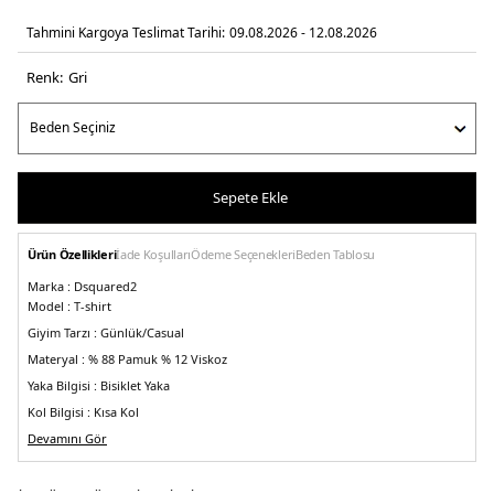
Tahmini Kargoya Teslimat Tarihi:
09.08.2026 - 12.08.2026
Renk:
gri̇
Sepete Ekle
Ürün Özellikleri
İade Koşulları
Ödeme Seçenekleri
Beden Tablosu
Marka :
Dsquared2
Model :
T-shirt
Giyim Tarzı :
Günlük/Casual
Materyal :
% 88 Pamuk % 12 Viskoz
Yaka Bilgisi :
Bisiklet Yaka
Kol Bilgisi :
Kısa Kol
Kalıp Bilgisi :
Devamını Gör
Regular Fit
Üretim Yeri :
İtalya
5DY1S71GD1263S22146857M.18