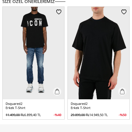
SİZE ÖZEL ÖNERİLERİMİZ
Dsquared2
Dsquared2
Erkek T-Shirt
Erkek T-Shirt
11.499,00
TL
6.899,40
TL
-%
40
29.899,00
TL
14.949,50
TL
-%
50