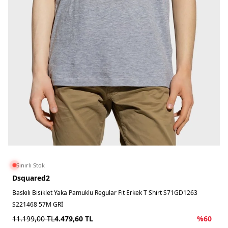
Sınırlı Stok
Dsquared2
Baskılı Bisiklet Yaka Pamuklu Regular Fit Erkek T Shirt S71GD1263
S221468 57M GRİ
11.199,00
TL
4.479,60
TL
%
60