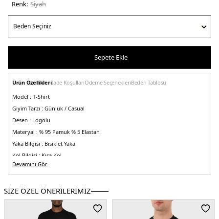
Renk:
si̇yah
Sepete Ekle
Ürün Özellikleri
İade Koşulları
Ödeme Seçenekleri
Beden Tablosu
Model :
T-Shirt
Giyim Tarzı :
Günlük / Casual
Desen :
Logolu
Materyal :
% 95 Pamuk % 5 Elastan
Yaka Bilgisi :
Bisiklet Yaka
Kol Bilgisi :
Kısa Kol
Devamını Gör
Kalıp Bilgisi :
Slim Fit
Manken Bedeni:
Boy : 1.88 cm / Göğüs : 100 cm / Bel : 81 cm / Basen : 101 cm
/ Beden : L
SİZE ÖZEL ÖNERİLERİMİZ
Menşei:
Çin
5DE1DCM37001001.07