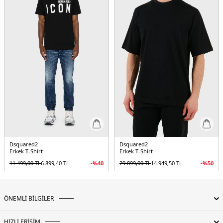
Dsquared2
Dsquared2
Erkek T-Shirt
Erkek T-Shirt
11.499,00
TL
6.899,40
TL
-%
40
29.899,00
TL
14.949,50
TL
-%
50
ÖNEMLİ BİLGİLER
HIZLI ERİŞİM