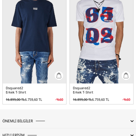
Dsquared2
Dsquared2
Erkek T-Shirt
Erkek T-Shirt
16.899,00
TL
6.759,60
TL
-%
60
16.899,00
TL
6.759,60
TL
-%
60
ÖNEMLİ BİLGİLER
HIZLI ERİŞİM