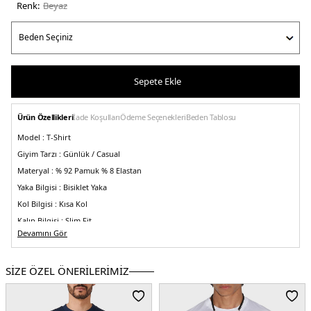
Renk:
beyaz
Sepete Ekle
Ürün Özellikleri
İade Koşulları
Ödeme Seçenekleri
Beden Tablosu
Model :
T-Shirt
Giyim Tarzı :
Günlük / Casual
Materyal :
% 92 Pamuk % 8 Elastan
Yaka Bilgisi :
Bisiklet Yaka
Kol Bilgisi :
Kısa Kol
Kalıp Bilgisi :
Slim Fit
Devamını Gör
Manken Bedeni:
Boy : 1.88 cm / Göğüs : 100 cm / Bel : 81 cm / Basen : 101 cm
/ Beden : L
Menşei:
Çin
SİZE ÖZEL ÖNERİLERİMİZ
5DE1DCM38002002.25