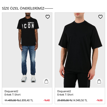
SİZE ÖZEL ÖNERİLERİMİZ
Dsquared2
Dsquared2
Erkek T-Shirt
Erkek T-Shirt
11.499,00
TL
6.899,40
TL
-%
40
29.899,00
TL
14.949,50
TL
-%
50