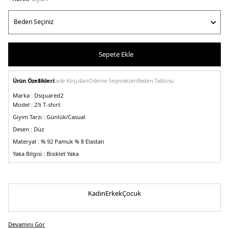
Sepete Ekle
Ürün Özellikleri
İade Koşulları
Ödeme Seçenekleri
Beden Tablosu
Marka :
Dsquared2
Model :
2'li T-shirt
Giyim Tarzı :
Günlük/Casual
Desen :
Düz
Materyal :
% 92 Pamuk % 8 Elastan
Yaka Bilgisi :
Bisiklet Yaka
Kol Bilgisi :
Kısa Kol
Kalıp Bilgisi :
Slim Fit
Üretim Yeri :
Çin
Kadın
Erkek
Çocuk
5DE1DCX41002001.07
Devamını Gör