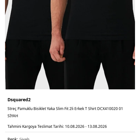
Dsquared2
Streç Pamuklu Bisiklet Yaka Slim Fit 2li Erkek T Shirt DCX410020 01
SİYAH
Tahmini Kargoya Teslimat Tarihi:
10.08.2026 - 13.08.2026
Renk:
si̇yah