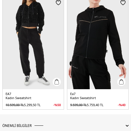
Beden : S
Menşei:
Çin
Detaylar:
-Kollarda logo bant detayı
5DY27W000275AF12501U6155.17
EA7
Ea7
Kadın Sweatshirt
Kadın Sweatshirt
10.599,00
TL
5.299,50
TL
-%
50
9.599,00
TL
5.759,40
TL
-%
40
ÖNEMLİ BİLGİLER