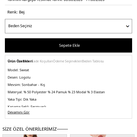
Renk:
bej
Sepete Ekle
Ürün Özellikleri
İade Koşulları
Ödeme Seçenekleri
Beden Tablosu
Model:
Sweat
Desen:
Logolu
Mevsim:
Sonbahar - Kış
Materyal:
% 50 Polyester % 24 Pamuk % 23 Modal % 3 Elastan
Yaka Tipi:
Dik Yaka
Kapama Şekli:
Fermuarlı
Devamını Gör
Kol Tipi:
Uzun Kol
Cep:
Cepli
SİZE ÖZEL ÖNERİLERİMİZ
Kalıp Bilgisi:
Regular Fit
Manken Bedeni:
Boy : 1.80 cm / Göğüs : 83 cm / Bel : 60 cm / Basen : 90 cm /