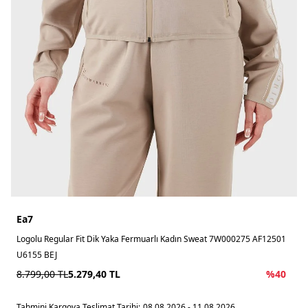
Ea7
Logolu Regular Fit Dik Yaka Fermuarlı Kadın Sweat 7W000275 AF12501
U6155 BEJ
8.799,00
TL
5.279,40
TL
%
40
Tahmini Kargoya Teslimat Tarihi:
08.08.2026 - 11.08.2026