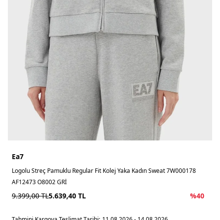
Ea7
Logolu Streç Pamuklu Regular Fit Kolej Yaka Kadın Sweat 7W000178
AF12473 O8002 GRİ
9.399,00
TL
5.639,40
TL
%
40
Tahmini Kargoya Teslimat Tarihi:
11.08.2026 - 14.08.2026