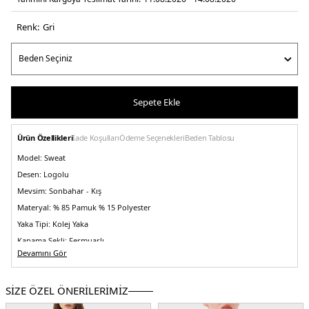
Renk:
gri̇
Sepete Ekle
Ürün Özellikleri
İade Koşulları
Ödeme Seçenekleri
Beden Tablosu
Model:
Sweat
Desen:
Logolu
Mevsim:
Sonbahar - Kış
Materyal:
% 85 Pamuk % 15 Polyester
Yaka Tipi:
Kolej Yaka
Kapama Şekli:
Fermuarlı
Devamını Gör
Kol Tipi:
Uzun Kol
Cep:
Cepli
SİZE ÖZEL ÖNERİLERİMİZ
Kalıp Bilgisi:
Regular Fit
Manken Bedeni:
Boy : 1.80 cm / Göğüs : 83 cm / Bel : 60 cm / Basen : 90 cm /