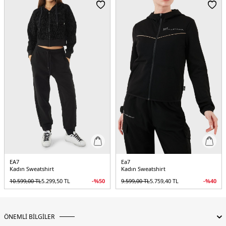
Beden : M
Menşei:
Kamboçya
Detaylar:
-Taşlarla süslenmiş logo tasarımı-Ribanalı yaka, etek ucu ve
manşetler
5DY27W000178AF12473O8002.18
EA7
Ea7
Kadın Sweatshirt
Kadın Sweatshirt
10.599,00
TL
5.299,50
TL
-%
50
9.599,00
TL
5.759,40
TL
-%
40
ÖNEMLİ BİLGİLER