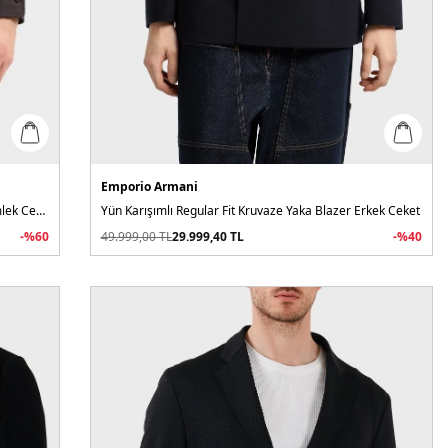
Emporio Armani
Relaxed Fit Yama Cepli ve Logo Yamalı Erkek Gömlek Ceket
Yün Karışımlı Regular Fit Kruvaze Yaka Blazer Erkek Ceket
-%
60
49.999,00
TL
29.999,40
TL
-%
40