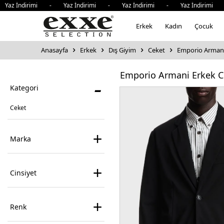
rimi - Yaz İndirimi - Yaz İndirimi - Yaz İndirimi - Yaz İ
Erkek
Kadın
Çocuk
Anasayfa
Erkek
Dış Giyim
Ceket
Emporio Armani
Emporio Armani Erkek C
-
Kategori
Ceket
+
Marka
+
Cinsiyet
+
Renk