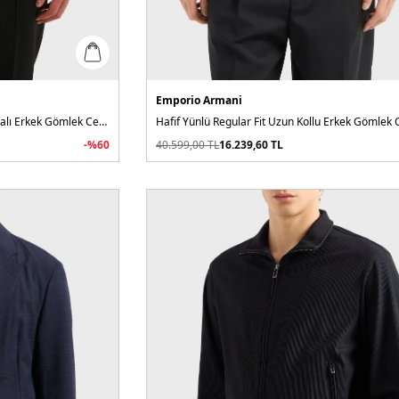
Emporio Armani
Relaxed Fit Yama Cepli ve Logo Yamalı Erkek Gömlek Ceket
Hafif Yünlü Regular Fit Uzun Kollu Erkek Gömlek 
-%
60
40.599,00
TL
16.239,60
TL