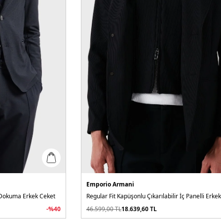
Emporio Armani
o Dokuma Erkek Ceket
Regular Fit Kapüşonlu Çıkarılabilir İç Panelli Erke
-%
40
46.599,00
TL
18.639,60
TL