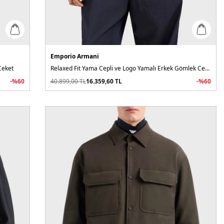
Emporio Armani
Ceket
Relaxed Fit Yama Cepli ve Logo Yamalı Erkek Gömlek Ceket
-%
60
40.899,00
TL
16.359,60
TL
-%
60