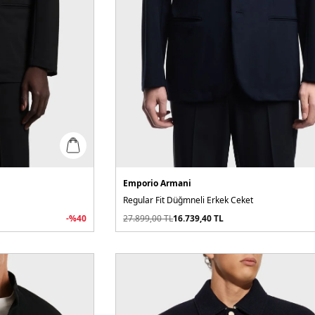
Emporio Armani
Regular Fit Düğmneli Erkek Ceket
-%
40
27.899,00
TL
16.739,40
TL