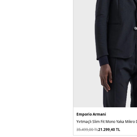
Emporio Armani
Yırtmaçlı Slim Fit Mono Yaka Mikr
35.499,00
TL
21.299,40
TL