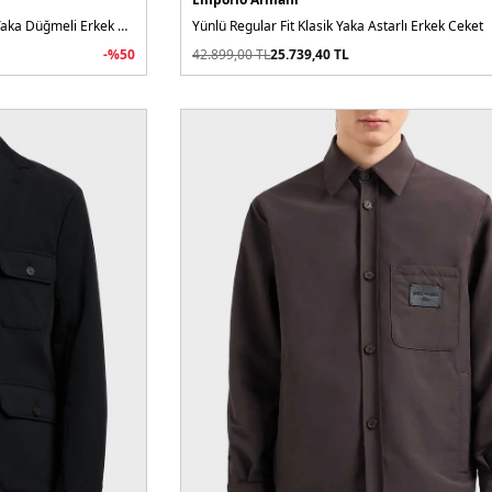
Göğüs Cep Detaylı Comfort Fit Dik Yaka Düğmeli Erkek Ceket
Yünlü Regular Fit Klasik Yaka Astarlı Erkek Ceket
-%
50
42.899,00
TL
25.739,40
TL