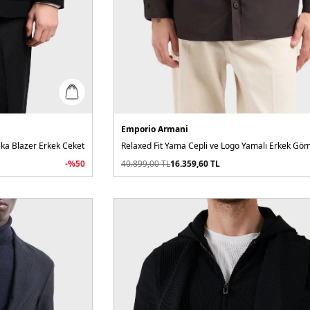
Emporio Armani
aka Blazer Erkek Ceket
-%
50
40.899,00
TL
16.359,60
TL