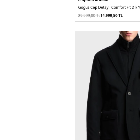
29.999,00
TL
14.999,50
TL