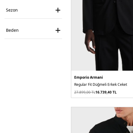
+
Sezon
+
Beden
Emporio Armani
Regular Fit Düğmeli Erkek Ceket
27.899,00
TL
16.739,40
TL