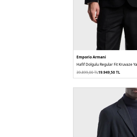
Emporio Armani
Hafif Dolgulu Regular Fit Kruvaze Y
39.899,00
TL
19.949,50
TL