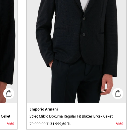
Emporio Armani
k Ceket
Streç Mikro Dokuma Regular Fit Blazer Erkek Ceket
-%
60
79.999,00
TL
31.999,60
TL
-%
60