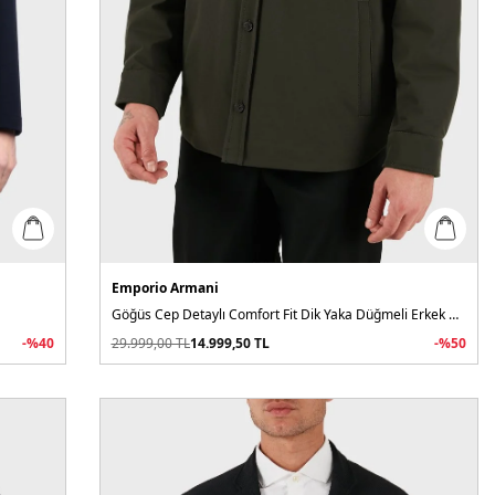
Emporio Armani
Göğüs Cep Detaylı Comfort Fit Dik Yaka Düğmeli Erkek Ceket
-%
40
29.999,00
TL
14.999,50
TL
-%
50