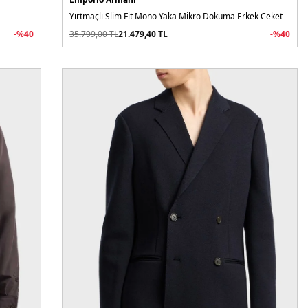
Yırtmaçlı Slim Fit Mono Yaka Mikro Dokuma Erkek Ceket
-%
40
35.799,00
TL
21.479,40
TL
-%
40