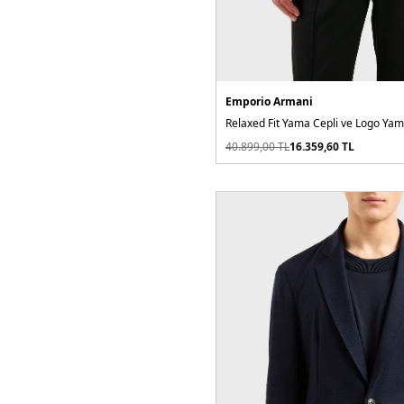
Emporio Armani
40.899,00
TL
16.359,60
TL