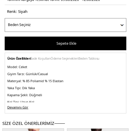
Renk:
si̇yah
Sepete Ekle
Ürün Özellikleri
İade Koşulları
Ödeme Seçenekleri
Beden Tablosu
Model:
Ceket
Giyim Tarzı:
Günlük/Casual
Materyal:
% 85 Poliamid % 15 Elastan
Yaka Tipi:
Dik Yaka
Kapama Şekli:
Düğmeli
Kol Tipi:
Uzun Kol
Devamını Gör
Cep:
Cepli
Kumaş Tipi:
Belirtilmemiş
SİZE ÖZEL ÖNERİLERİMİZ
Boy:
Standart
Kalıp Bilgisi:
Comfort Fit