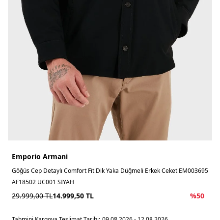
Emporio Armani
Göğüs Cep Detaylı Comfort Fit Dik Yaka Düğmeli Erkek Ceket EM003695
AF18502 UC001 SİYAH
29.999,00
TL
14.999,50
TL
%
50
Tahmini Kargoya Teslimat Tarihi:
09.08.2026 - 12.08.2026