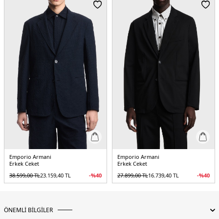
Manken Bedeni:
Boy : 1.86 cm / Göğüs : 96 cm / Bel : 77 cm / Basen : 97 cm /
Beden : M
Yaş Grubu:
Yetişkin
Menşei:
Çin
5DK1EM003695AF18502UC001.07
Emporio Armani
Emporio Armani
Erkek Ceket
Erkek Ceket
38.599,00
TL
23.159,40
TL
-%
40
27.899,00
TL
16.739,40
TL
-%
40
ÖNEMLİ BİLGİLER