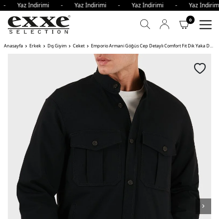
i - Yaz İndirimi - Yaz İndirimi - Yaz İndirimi - Yaz İndir
0
Anasayfa
Erkek
Dış Giyim
Ceket
Emporio Armani Göğüs Cep Detaylı Comfort Fit Dik Yaka Düğmeli Erkek Ceket