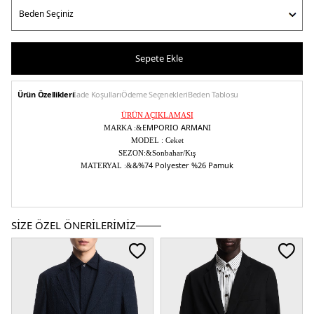
Sepete Ekle
Ürün Özellikleri
İade Koşulları
Ödeme Seçenekleri
Beden Tablosu
ÜRÜN AÇIKLAMASI
EMPORIO ARMANI
MARKA :&
MODEL :
Ceket
SEZON:
&Sonbahar/Kış
&%74 Polyester %26 Pamuk
MATERYAL :&
Kadın
Erkek
Çocuk
SİZE ÖZEL ÖNERİLERİMİZ
Devamını Gör