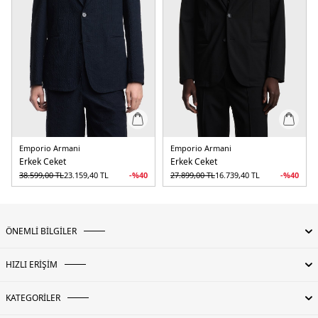
Emporio Armani
Emporio Armani
Erkek Ceket
Erkek Ceket
38.599,00
TL
23.159,40
TL
-%
40
27.899,00
TL
16.739,40
TL
-%
40
ÖNEMLİ BİLGİLER
HIZLI ERİŞİM
KATEGORİLER