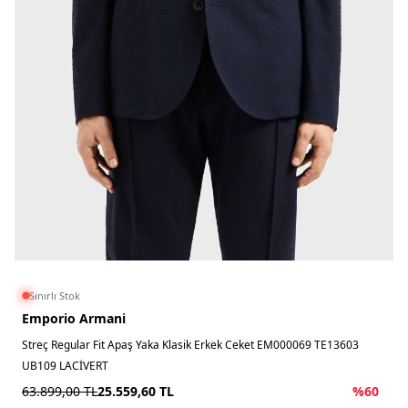
Sınırlı Stok
Emporio Armani
Streç Regular Fit Apaş Yaka Klasik Erkek Ceket EM000069 TE13603
UB109 LACİVERT
63.899,00
TL
25.559,60
TL
%
60