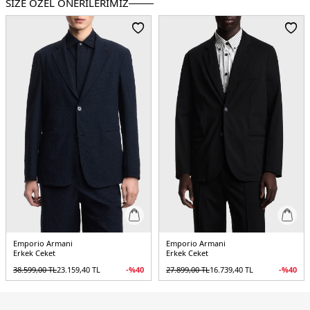
SİZE ÖZEL ÖNERİLERİMİZ
Menşei :
Romanya
5DY1EM000069TE13603UB109.12
Emporio Armani
Emporio Armani
Erkek Ceket
Erkek Ceket
38.599,00
TL
23.159,40
TL
-%
40
27.899,00
TL
16.739,40
TL
-%
40