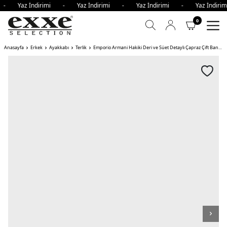
i - Yaz İndirimi - Yaz İndirimi - Yaz İndirimi - Yaz İndi
0
Anasayfa
Erkek
Ayakkabı
Terlik
Emporio Armani Hakiki Deri ve Süet Detaylı Çapraz Çift Bantlı Erkek Terlik