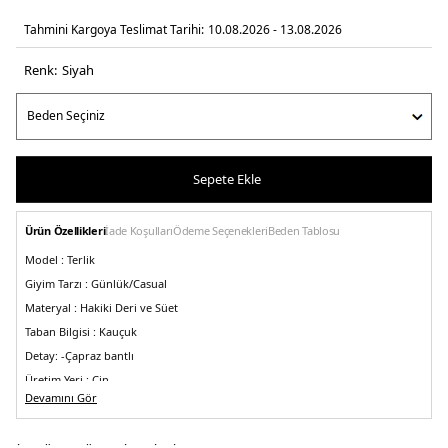
Tahmini Kargoya Teslimat Tarihi:
10.08.2026 - 13.08.2026
Renk:
si̇yah
Sepete Ekle
Ürün Özellikleri
İade Koşulları
Ödeme Seçenekleri
Beden Tablosu
Model :
Terlik
Giyim Tarzı :
Günlük/Casual
Materyal :
Hakiki Deri ve Süet
Taban Bilgisi :
Kauçuk
Detay:
-Çapraz bantlı
Üretim Yeri :
Çin
5DY1X4P124XR340K001.07
Devamını Gör