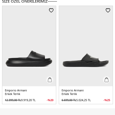
SİZE ÖZEL ÖNERİLERİMİZ
Emporio Armani
Emporio Armani
Erkek Terlik
Erkek Terlik
12.399,00
TL
9.919,20
TL
-%
20
6.699,00
TL
5.024,25
TL
-%
25