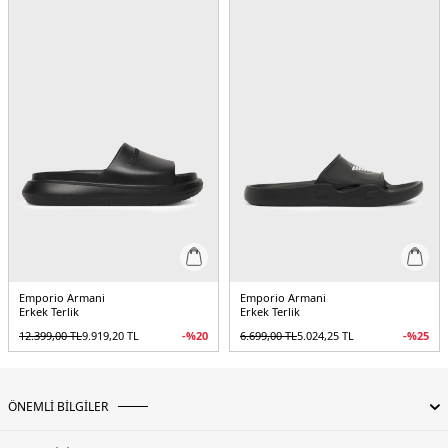
Emporio Armani
Emporio Armani
Erkek Terlik
Erkek Terlik
12.399,00
TL
9.919,20
TL
-%
20
6.699,00
TL
5.024,25
TL
-%
25
ÖNEMLİ BİLGİLER