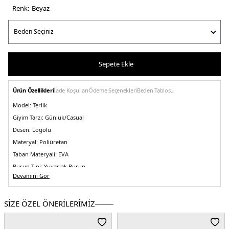
Renk:
beyaz
Sepete Ekle
Ürün Özellikleri
İade Koşulları
Ödeme Seçenekleri
Beden Tablosu
Model:
Terlik
Giyim Tarzı:
Günlük/Casual
Desen:
Logolu
Materyal:
Poliüretan
Taban Materyali:
EVA
Burun Tipi:
Yuvarlak Burun
Devamını Gör
Topuk Boyu:
Belirtilmemiş
Topuk Tipi:
Düz
SİZE ÖZEL ÖNERİLERİMİZ
Yaş Grubu:
Yetişkin
Menşei:
Çin
5DY1EX000044AF22191U0009.25