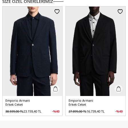
SİZE ÖZEL ÖNERİLERİMİZ
Manken Ölçüsü :
Boy : 1.85 cm / Göğüs : 98 cm / Bel : 78 cm / Basen : 94 cm /
Beden : 50
Üretim Yeri :
Çin
5DY1EM001310AF15383UC001.07
Emporio Armani
Emporio Armani
Erkek Ceket
Erkek Ceket
38.599,00
TL
23.159,40
TL
-%
40
27.899,00
TL
16.739,40
TL
-%
40