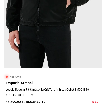
Sınırlı Stok
Emporio Armani
Logolu Regular Fit Kapüşonlu Çift Taraflı Erkek Ceket EM001310
AF15383 UC001 SİYAH
46.599,00
TL
18.639,60
TL
%
60