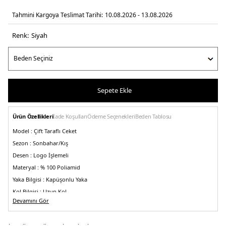
Tahmini Kargoya Teslimat Tarihi:
10.08.2026 - 13.08.2026
Renk:
si̇yah
Sepete Ekle
Ürün Özellikleri
İade Koşulları
Ödeme Seçenekleri
Beden Tablosu
Model :
Çift Taraflı Ceket
Sezon :
Sonbahar/Kış
Desen :
Logo İşlemeli
Materyal :
% 100 Poliamid
Yaka Bilgisi :
Kapüşonlu Yaka
Kol Bilgisi :
Uzun Kol
Devamını Gör
Kalıp Bilgisi :
Regular Fit
Detay :
-Etek ucu büzgülü
-Bi tarafı logo işlemeli diğer tarafın tamamı jakarlı
logo baskılı