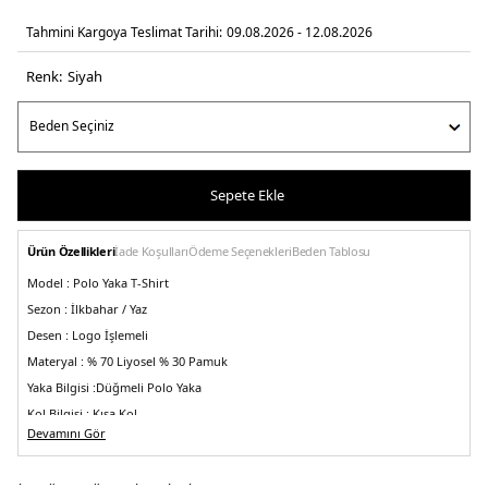
Tahmini Kargoya Teslimat Tarihi:
09.08.2026 - 12.08.2026
Renk:
si̇yah
Sepete Ekle
Ürün Özellikleri
İade Koşulları
Ödeme Seçenekleri
Beden Tablosu
Model :
Polo Yaka T-Shirt
Sezon :
İlkbahar / Yaz
Desen :
Logo İşlemeli
Materyal :
% 70 Liyosel % 30 Pamuk
Yaka Bilgisi :
Düğmeli Polo Yaka
Kol Bilgisi :
Kısa Kol
Devamını Gör
Kalıp Bilgisi :
Regular Fit
Detay :
Kırışık önleyici bir kumaş olmasının yanı sıra nefes alabilirlikle öne
çıkıyor