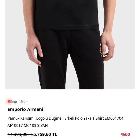
Sınırlı Stok
Emporio Armani
Pamuk Karışımlı Logolu Düğmeli Erkek Polo Yaka T Shirt EM001704
AF10017 MC183 SİYAH
14.399,00
TL
5.759,60
TL
%
60