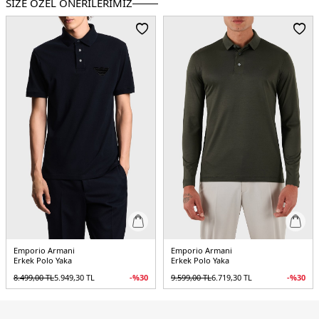
SİZE ÖZEL ÖNERİLERİMİZ
Üretim Yeri :
Vietnam
5DY1EM001704AF10017MC183.07
Emporio Armani
Emporio Armani
Erkek Polo Yaka
Erkek Polo Yaka
8.499,00
TL
5.949,30
TL
-%
30
9.599,00
TL
6.719,30
TL
-%
30