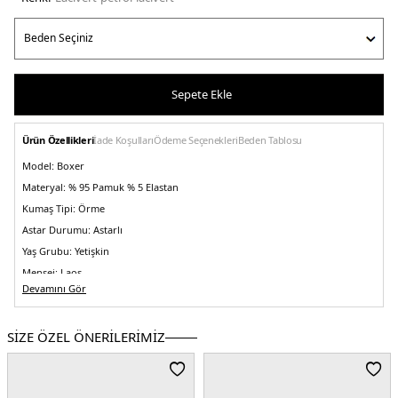
Sepete Ekle
Ürün Özellikleri
İade Koşulları
Ödeme Seçenekleri
Beden Tablosu
Model:
Boxer
Materyal:
% 95 Pamuk % 5 Elastan
Kumaş Tipi:
Örme
Astar Durumu:
Astarlı
Yaş Grubu:
Yetişkin
Menşei:
Laos
Devamını Gör
Detaylar:
- Logolu Bel Bandı
5DY1EM000259AF18886MB396.121312
SİZE ÖZEL ÖNERİLERİMİZ