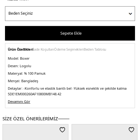
Sepete Ekle
Ürün Özellikleri
İade Koşulları
Ödeme Seçenekleri
Beden Tablosu
Model:
Boxer
Desen:
Logolu
Materyal:
% 100 Pamuk
Menşei:
Bangladeş
Detaylar:
-Konforlu ve elastik bantlı bel -Yüksek esneklik ve şekilde kalma
5DE1EM000260AF10800MB148.42
Devamını Gör
SİZE ÖZEL ÖNERİLERİMİZ