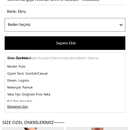
Renk:
ekru
Sepete Ekle
Ürün Özellikleri
İade Koşulları
Ödeme Seçenekleri
Beden Tablosu
Model:
Polo
Giyim Tarzı:
Günlük/Casual
Desen:
Logolu
Materyal:
Pamuk
Yaka Tipi:
Düğmeli Polo Yaka
Kol Tipi:
Kısa Kol
Devamını Gör
Kumaş Tipi:
Belirtilmemiş
Boy:
Standart
SİZE ÖZEL ÖNERİLERİMİZ
Kalıp Bilgisi:
Regular Fit
Yaş Grubu:
Yetişkin