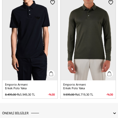
Menşei:
Vietnam
5DE1EM004595AF10762F0185.69
Emporio Armani
Emporio Armani
Erkek Polo Yaka
Erkek Polo Yaka
8.499,00
TL
5.949,30
TL
-%
30
9.599,00
TL
6.719,30
TL
-%
30
ÖNEMLİ BİLGİLER