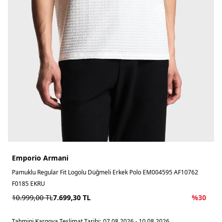
Emporio Armani
Pamuklu Regular Fit Logolu Düğmeli Erkek Polo EM004595 AF10762
F0185 EKRU
10.999,00
TL
7.699,30
TL
%
30
Tahmini Kargoya Teslimat Tarihi:
07.08.2026 - 10.08.2026