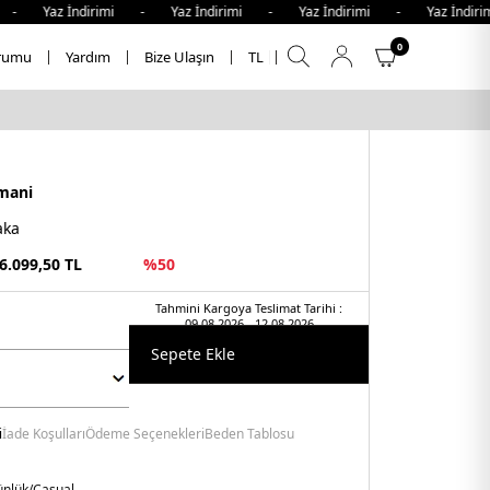
z İndirimi - Yaz İndirimi - Yaz İndirimi - Yaz İndirimi -
0
rumu
Yardım
Bize Ulaşın
TL
mani
aka
6.099,50
TL
%
50
Tahmini Kargoya Teslimat Tarihi :
09.08.2026 - 12.08.2026
Sepete Ekle
i
İade Koşulları
Ödeme Seçenekleri
Beden Tablosu
nlük/Casual