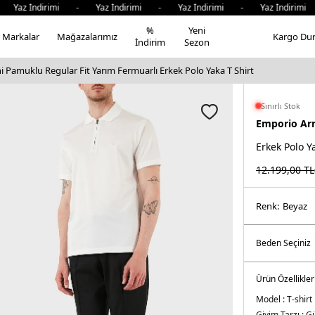
ndirimi - Yaz İndirimi - Yaz İndirimi - Yaz İndirimi - Ya
%
Yeni
Markalar
Mağazalarımız
Kargo Du
İndirim
Sezon
Pamuklu Regular Fit Yarım Fermuarlı Erkek Polo Yaka T Shirt
Sınırlı Stok
Emporio Ar
Erkek Polo Y
12.199,00
TL
Renk:
beyaz
Ürün Özellikler
Model :
T-shirt
Giyim Tarzı :
Gü