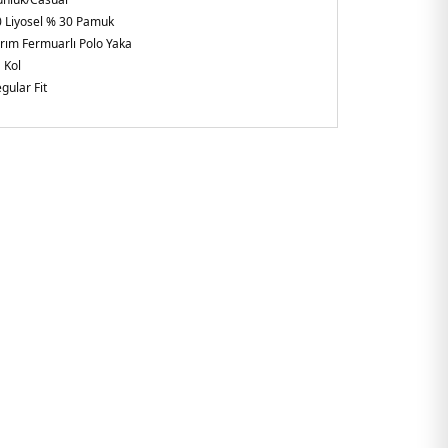
 Liyosel % 30 Pamuk
rım Fermuarlı Polo Yaka
 Kol
gular Fit
ietnam
2AF10017U0003.25