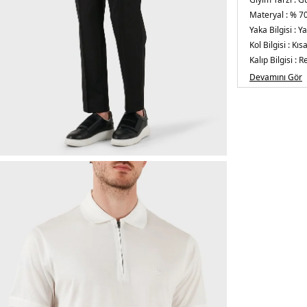
Materyal :
% 70
Yaka Bilgisi :
Ya
Kol Bilgisi :
Kısa
Kalıp Bilgisi :
Re
Üretim Yeri :
V
Devamını Gör
5DY1EM00108