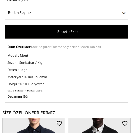
Sepete Ekle
Ürün Özellikleri
İade Koşulları
Ödeme Seçenekleri
Beden Tablosu
Model :
Mont
Sezon :
Sonbahar / Kış
Desen :
Logolu
Materyal :
% 100 Poliamid
Dolgu :
% 100 Polyester
Yaka Bilgisi :
Kolej Yaka
Devamını Gör
Kapama Bilgisi :
Çift Yönlü Fermuar
Cep Bilgisi :
Cepli
SİZE ÖZEL ÖNERİLERİMİZ
Kol Bilgisi :
Uzun Kol
Kalıp Bilgisi :
Regular Fit
Detay :
- Fermuarlı iç cep
- Taşlı logo tasarımı
- Yanlardan açılabilir
kapanabilir çıtçıt düğmeli detaylar