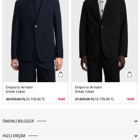
Manken Ölçüsü :
Boy 1.85 / Göğüs 98 / Bel 78 / Kalça 94 / Beden 50
Üretim Yeri :
Çin
5DY1EM001865AF15344U8133.07
Emporio Armani
Emporio Armani
Erkek Ceket
Erkek Ceket
38.599,00
TL
23.159,40
TL
-%
40
27.899,00
TL
16.739,40
TL
-%
40
ÖNEMLİ BİLGİLER
HIZLI ERİŞİM