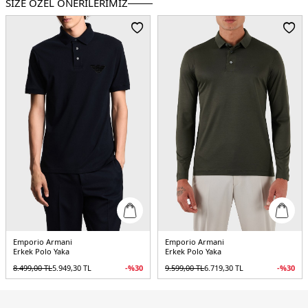
SİZE ÖZEL ÖNERİLERİMİZ
Üretim Yeri :
Türkiye
5DY1EM000852AF12955FB273.12
Emporio Armani
Emporio Armani
Erkek Polo Yaka
Erkek Polo Yaka
8.499,00
TL
5.949,30
TL
-%
30
9.599,00
TL
6.719,30
TL
-%
30