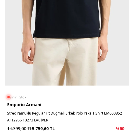
Sınırlı Stok
Emporio Armani
Streç Pamuklu Regular Fit Düğmeli Erkek Polo Yaka T Shirt EM000852
AF12955 FB273 LACİVERT
14.399,00
TL
5.759,60
TL
%
60