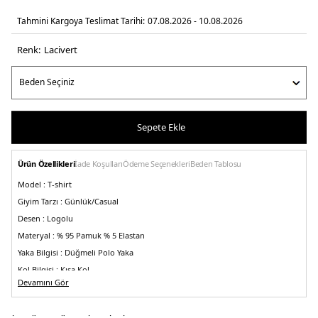
Tahmini Kargoya Teslimat Tarihi:
07.08.2026 - 10.08.2026
Renk:
laci̇vert
Sepete Ekle
Ürün Özellikleri
İade Koşulları
Ödeme Seçenekleri
Beden Tablosu
Model :
T-shirt
Giyim Tarzı :
Günlük/Casual
Desen :
Logolu
Materyal :
% 95 Pamuk % 5 Elastan
Yaka Bilgisi :
Düğmeli Polo Yaka
Kol Bilgisi :
Kısa Kol
Devamını Gör
Kalıp Bilgisi :
Regular Fit
Detay :
-Yakada ve manşetlerde kontrast renkli şeritler