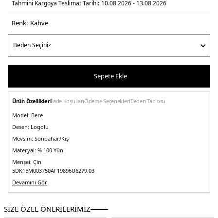
Tahmini Kargoya Teslimat Tarihi:
10.08.2026 - 13.08.2026
Renk:
kahve
Sepete Ekle
Ürün Özellikleri
İade Koşulları
Ödeme Seçenekleri
Beden Tablosu
Model:
Bere
Desen:
Logolu
Mevsim:
Sonbahar/Kış
Materyal:
% 100 Yün
Menşei:
Çin
5DK1EM003750AF19896U6279.03
Devamını Gör
SİZE ÖZEL ÖNERİLERİMİZ