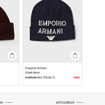
Emporio Armani
Erkek Bere
9.399,00
TL
3.759,60
TL
-%
60
İM
KATEGORİLER