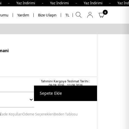
imi - Yaz İndirimi - Yaz İndirimi - Yaz İndirimi - Yaz İnd
0
rumu
Yardım
Bize Ulaşın
TL
mani
Tahmini Kargoya Teslimat Tarihi :
09.08.2026 - 12.08.2026
Sepete Ekle
i
İade Koşulları
Ödeme Seçenekleri
Beden Tablosu