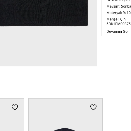
Mevsim:
Sonba
Materyal:
% 10
Menşei:
Çin
5DK1EM00375
Devamını Gör