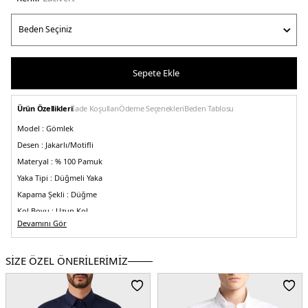
Sepete Ekle
Ürün Özellikleri
İade Koşulları
Ödeme Seçenekleri
Beden Tablosu
Model :
Gömlek
Desen :
Jakarlı/Motifli
Materyal :
% 100 Pamuk
Yaka Tipi :
Düğmeli Yaka
Kapama Şekli :
Düğme
Kol Boyu :
Uzun Kol
Devamını Gör
Kalıp Bilgisi :
Regular Fit
Manken Bedeni :
Boy : 1.88 cm / Göğüs : 100 cm / Bel : 81 cm / Basen : 101 cm
/ Beden : 41
SİZE ÖZEL ÖNERİLERİMİZ
Menşei :
İtalya
Detaylar :
- Düğmeli manşetler
5DK1MRIB0004AQ043B0065.12