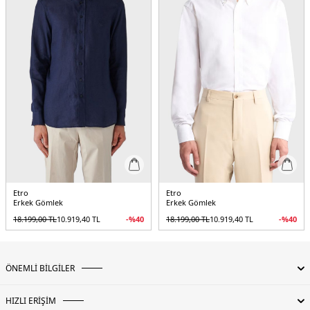
Etro
Etro
Erkek Gömlek
Erkek Gömlek
18.199,00
TL
10.919,40
TL
-%
40
18.199,00
TL
10.919,40
TL
-%
40
ÖNEMLİ BİLGİLER
HIZLI ERİŞİM