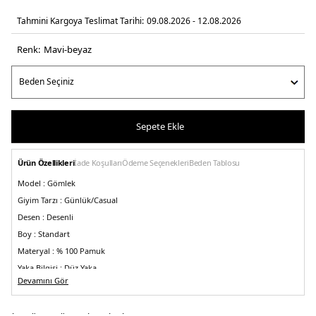
Tahmini Kargoya Teslimat Tarihi:
09.08.2026 - 12.08.2026
Renk:
mavi̇-beyaz
Sepete Ekle
Ürün Özellikleri
İade Koşulları
Ödeme Seçenekleri
Beden Tablosu
Model :
Gömlek
Giyim Tarzı :
Günlük/Casual
Desen :
Desenli
Boy :
Standart
Materyal :
% 100 Pamuk
Yaka Bilgisi :
Düz Yaka
Devamını Gör
Kol Bilgisi :
Uzun Kol
Kalıp Bilgisi :
Regular Fit