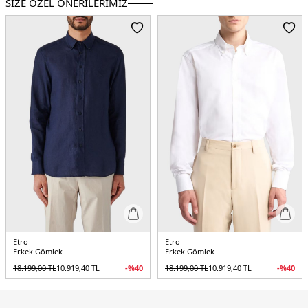
SİZE ÖZEL ÖNERİLERİMİZ
Üretim Yeri :
İtalya
5DY1MRIB000199SA5F4X0883.4225
Etro
Etro
Erkek Gömlek
Erkek Gömlek
18.199,00
TL
10.919,40
TL
-%
40
18.199,00
TL
10.919,40
TL
-%
40