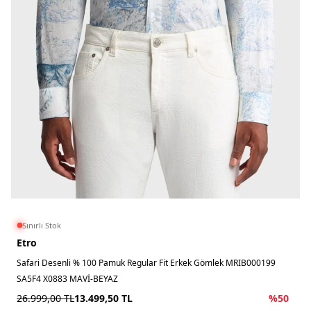
Sınırlı Stok
Etro
Safari Desenli % 100 Pamuk Regular Fit Erkek Gömlek MRIB000199
SA5F4 X0883 MAVİ-BEYAZ
26.999,00
TL
13.499,50
TL
%
50