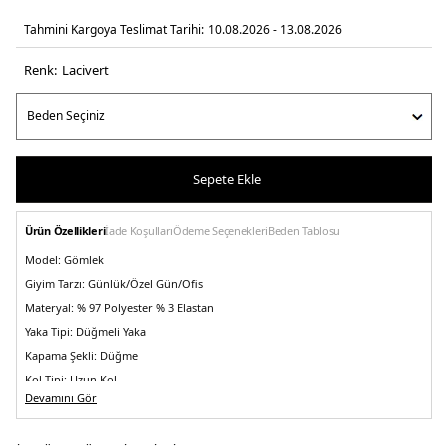
Tahmini Kargoya Teslimat Tarihi:
10.08.2026 - 13.08.2026
Renk:
laci̇vert
Sepete Ekle
Ürün Özellikleri
İade Koşulları
Ödeme Seçenekleri
Beden Tablosu
Model:
Gömlek
Giyim Tarzı:
Günlük/Özel Gün/Ofis
Materyal:
% 97 Polyester % 3 Elastan
Yaka Tipi:
Düğmeli Yaka
Kapama Şekli:
Düğme
Kol Tipi:
Uzun Kol
Devamını Gör
Kalıp Bilgisi:
Regular Fit
Manken Bedeni:
Boy : 1.88 cm / Göğüs : 99 cm / Bel : 77 cm / Basen : 97 /
Beden : M