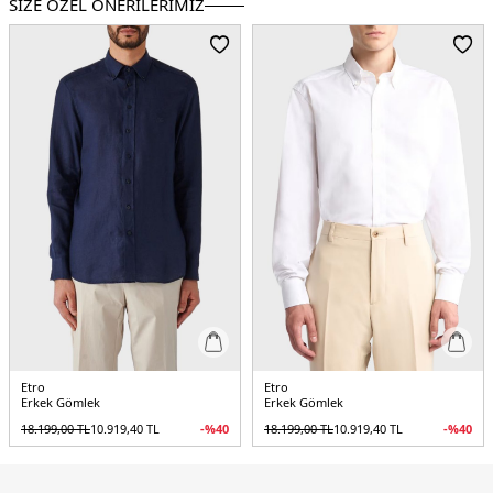
SİZE ÖZEL ÖNERİLERİMİZ
Menşei:
İtalya
5DY1MRIB0006AV607B0339.12
Etro
Etro
Erkek Gömlek
Erkek Gömlek
18.199,00
TL
10.919,40
TL
-%
40
18.199,00
TL
10.919,40
TL
-%
40