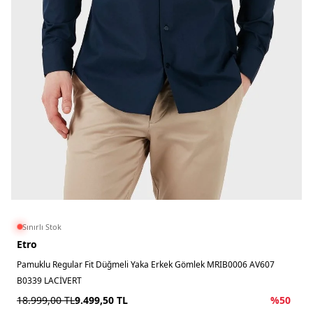
Sınırlı Stok
Etro
Pamuklu Regular Fit Düğmeli Yaka Erkek Gömlek MRIB0006 AV607
B0339 LACİVERT
18.999,00
TL
9.499,50
TL
%
50