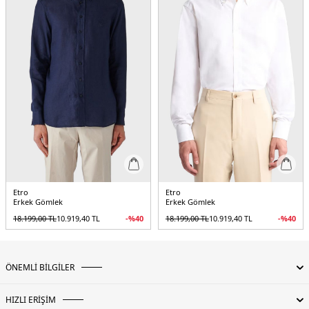
Etro
Etro
Erkek Gömlek
Erkek Gömlek
18.199,00
TL
10.919,40
TL
-%
40
18.199,00
TL
10.919,40
TL
-%
40
ÖNEMLİ BİLGİLER
HIZLI ERİŞİM