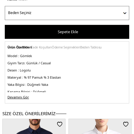
Sepete Ekle
Ürün Özellikleri
İade Koşulları
Ödeme Seçenekleri
Beden Tablosu
Model :
Gömlek
Giyim Tarzı:
Günlük / Casual
Desen :
Logolu
Materyal :
% 97 Pamuk % 3 Elastan
Yaka Bilgisi :
Düğmeli Yaka
Kapama Bilgisi :
Düğmeli
Devamını Gör
Kol Bilgisi :
Uzun Kol
Kalıp Bilgisi :
Regular Fit
SİZE ÖZEL ÖNERİLERİMİZ
Manken Ölçüsü :
Boy: 188cm / Gögüs: 108 / Bel: 80 / Basen: 94
Üretim Yeri :
İtalya
5DY1MRIB0006AV607B3033.42