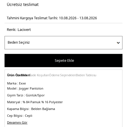
Ücretsiz teslimat
Tahmini Kargoya Teslimat Tarihi:
10.08.2026 - 13.08.2026
Renk:
laci̇vert
Sepete Ekle
Ürün Özellikleri
İade Koşulları
Ödeme Seçenekleri
Beden Tablosu
Marka :
Exxe
Model :
Jogger Pantolon
Giyim Tarzı :
Günlük/Spor
Materyal :
% 84 Pamuk % 16 Polyester
Kapama Bilgisi :
Belden Bağlama
Cep Bilgisi :
Cepli
Kalıp Bilgisi :
Devamını Gör
Slim Fit