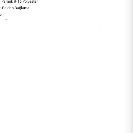
 Pamuk % 16 Polyester
 :
Belden Bağlama
li
im Fit
 :
Kilo : 86 kg / Boy : 1.90 cm / Göğüs : 105 cm / Bel : 83 cm /
 / Beden : M
rkiye
12