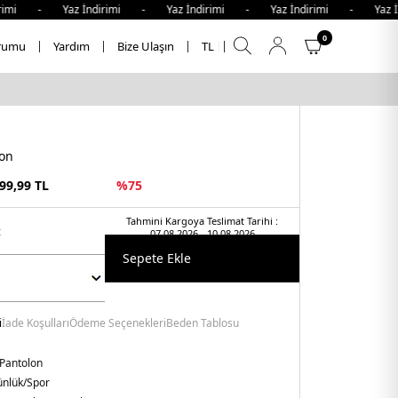
mi - Yaz İndirimi - Yaz İndirimi - Yaz İndirimi - Yaz İndi
0
rumu
Yardım
Bize Ulaşın
TL
lon
99,99
TL
%
75
Tahmini Kargoya Teslimat Tarihi :
t
07.08.2026 - 10.08.2026
Sepete Ekle
i
İade Koşulları
Ödeme Seçenekleri
Beden Tablosu
 Pantolon
nlük/Spor