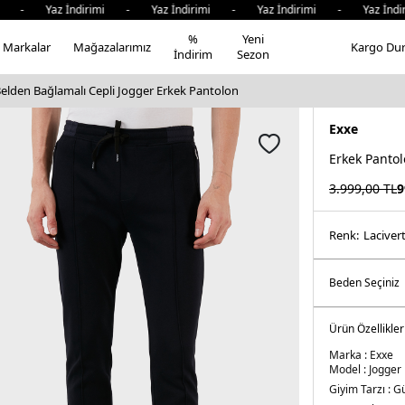
- Yaz İndirimi - Yaz İndirimi - Yaz İndirimi - Yaz İndiri
%
Yeni
Markalar
Mağazalarımız
Kargo Du
İndirim
Sezon
elden Bağlamalı Cepli Jogger Erkek Pantolon
Exxe
Erkek Panto
3.999,00
TL
9
Renk:
laci̇ver
Ürün Özellikler
Marka :
Exxe
Model :
Jogger
Giyim Tarzı :
Gü