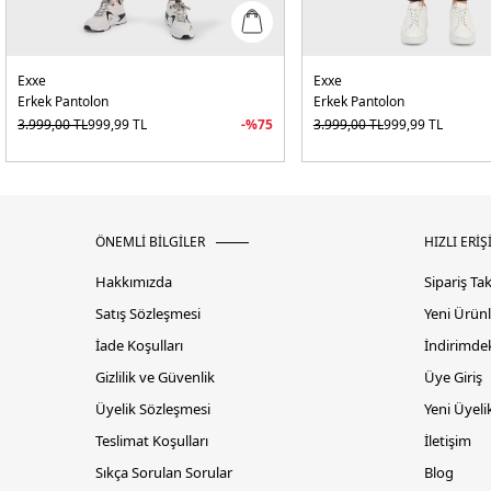
Exxe
Exxe
Erkek Pantolon
Erkek Pantolon
3.999,00
TL
999,99
TL
-%
75
3.999,00
TL
999,99
TL
ÖNEMLİ BİLGİLER
HIZLI ERİŞ
Hakkımızda
Sipariş Ta
Satış Sözleşmesi
Yeni Ürünl
İade Koşulları
İndirimdek
Gizlilik ve Güvenlik
Üye Giriş
Üyelik Sözleşmesi
Yeni Üyeli
Teslimat Koşulları
İletişim
Sıkça Sorulan Sorular
Blog