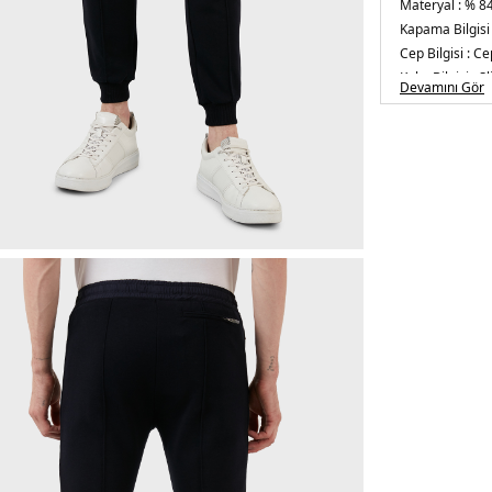
Materyal :
% 84
Kapama Bilgisi
Cep Bilgisi :
Cep
Kalıp Bilgisi :
Sl
Devamını Gör
Manken Ölçüsü
Basen : 102 cm
Üretim Yeri :
Tü
5DE16143002.