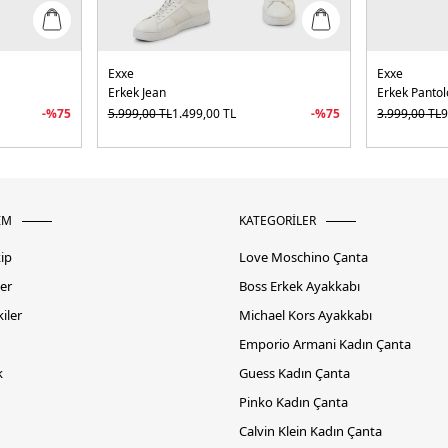
Exxe
Exxe
Erkek Jean
Erkek Panto
-%
75
5.999,00
TL
1.499,00
TL
-%
75
3.999,00
TL
9
İM
KATEGORİLER
kip
Love Moschino Çanta
er
Boss Erkek Ayakkabı
iler
Michael Kors Ayakkabı
Emporio Armani Kadın Çanta
k
Guess Kadın Çanta
Pinko Kadın Çanta
Calvin Klein Kadın Çanta