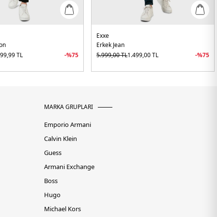
Exxe
lon
Erkek Jean
99,99
TL
-%
75
5.999,00
TL
1.499,00
TL
-%
75
MARKA GRUPLARI
Emporio Armani
Calvin Klein
Guess
Armani Exchange
Boss
Hugo
Michael Kors