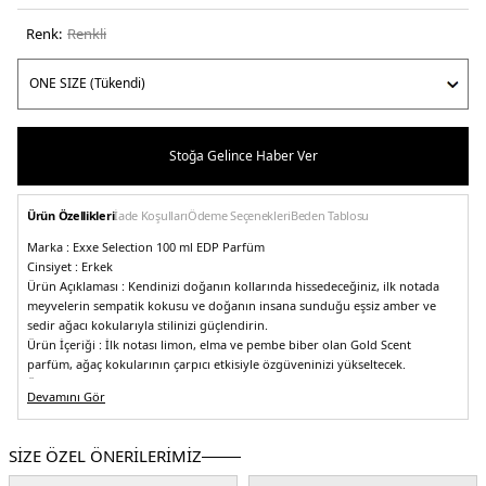
Renk:
renkli
Stoğa Gelince Haber Ver
Ürün Özellikleri
İade Koşulları
Ödeme Seçenekleri
Beden Tablosu
Marka :
Exxe Selection 100 ml EDP Parfüm
Cinsiyet :
Erkek
Ürün Açıklaması :
Kendinizi doğanın kollarında hissedeceğiniz, ilk notada
meyvelerin sempatik kokusu ve doğanın insana sunduğu eşsiz amber ve
sedir ağacı kokularıyla stilinizi güçlendirin.
Ürün İçeriği :
İlk notası limon, elma ve pembe biber olan Gold Scent
parfüm, ağaç kokularının çarpıcı etkisiyle özgüveninizi yükseltecek.
Üretim Yeri :
Türkiye
Devamını Gör
5DE1509GOLDSCEND.0
SİZE ÖZEL ÖNERİLERİMİZ