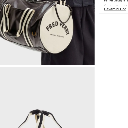
renkli detaylar
Üretim Yeri :
V
Devamını Gör
5DE0L7255D57