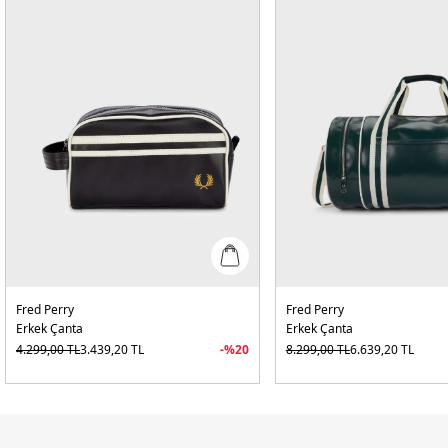
Fred Perry
Fred Perry
Erkek Çanta
Erkek Çanta
4.299,00
TL
3.439,20
TL
-%
20
8.299,00
TL
6.639,20
TL