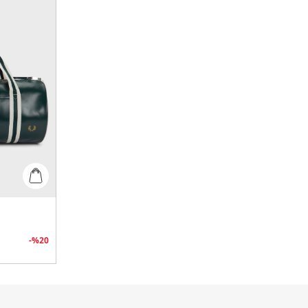
-%
20