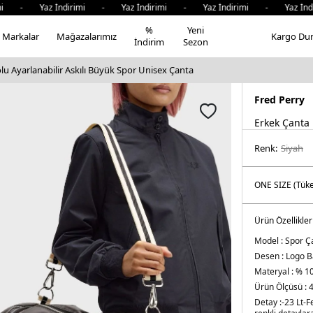
- Yaz İndirimi - Yaz İndirimi - Yaz İndirimi - Yaz İndiri
%
Yeni
Markalar
Mağazalarımız
Kargo Du
İndirim
Sezon
lu Ayarlanabilir Askılı Büyük Spor Unisex Çanta
Fred Perry
Erkek Çanta
Renk:
si̇yah
Ürün Özellikler
Model :
Spor Ç
Desen :
Logo Ba
Materyal :
% 10
Ürün Ölçüsü :
4
Detay :
-23 Lt
-F