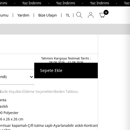
mi - Yaz İndirimi - Yaz İndirimi - Yaz İndirimi - Yaz İnd
0
rumu
Yardım
Bize Ulaşın
TL
Tahmini Kargoya Teslimat Tarihi :
08.08.2026 - 11.08.2026
Sepete Ekle
i
İade Koşulları
Ödeme Seçenekleri
Beden Tablosu
anta
skılı
0 Polyester
6 x 26 x 26 cm
ermuar kapamalı
-Çift tutma saplı
-Ayarlanabilir askılı
-Kontrast