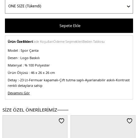
Sepete Ekle
Ürün Özellikleri
İade Koşulları
Ödeme Seçenekleri
Beden Tablosu
Model :
Spor Çanta
Desen :
Logo Baskılı
Materyal :
% 100 Polyester
Ürün Ölçüsü :
46 x 26 x 26 cm
Detay :
-23 Lt
-Fermuar kapamalı
-Çift tutma saplı
-Ayarlanabilir askılı
-Kontrast
renkli detaylara sahip
Üretim Yeri :
Devamını Gör
Vietnam
5DE0L7255R82.03
SİZE ÖZEL ÖNERİLERİMİZ