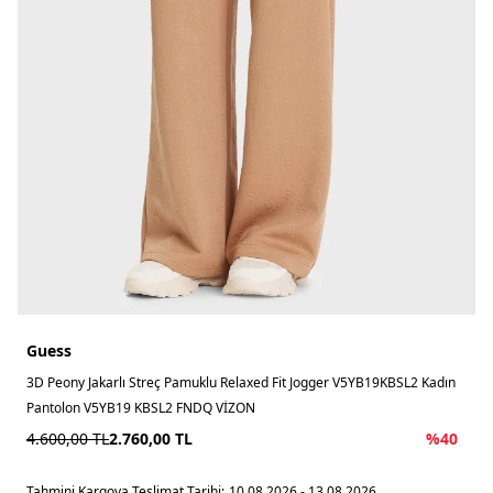
Guess
3D Peony Jakarlı Streç Pamuklu Relaxed Fit Jogger V5YB19KBSL2 Kadın
Pantolon V5YB19 KBSL2 FNDQ VİZON
4.600,00
TL
2.760,00
TL
%
40
Tahmini Kargoya Teslimat Tarihi:
10.08.2026 - 13.08.2026