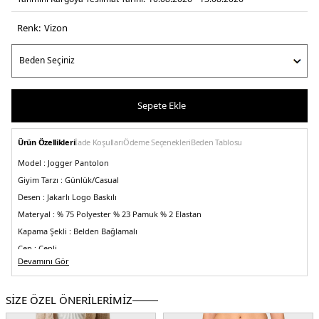
Renk:
vi̇zon
Sepete Ekle
Ürün Özellikleri
İade Koşulları
Ödeme Seçenekleri
Beden Tablosu
Model :
Jogger Pantolon
Giyim Tarzı :
Günlük/Casual
Desen :
Jakarlı Logo Baskılı
Materyal :
% 75 Polyester % 23 Pamuk % 2 Elastan
Kapama Şekli :
Belden Bağlamalı
Cep :
Cepli
Devamını Gör
Kalıp Bilgisi :
Relaxed Fit
Bel :
Yüksek Bel
SİZE ÖZEL ÖNERİLERİMİZ
Paça Tipi :
Geniş Paça
Menşei :
Çin