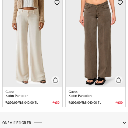
Yıkama Detayları :
Maks. 30°C’de yıkayınız.
5DK2V5YB19KBSL2FNDQ.16
Guess
Guess
Kadın Pantolon
Kadın Pantolon
7.200,00
TL
5.040,00
TL
-%
30
7.200,00
TL
5.040,00
TL
-%
30
ÖNEMLİ BİLGİLER