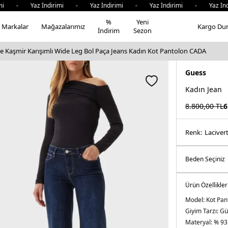
- Yaz İndirimi - Yaz İndirimi - Yaz İndirimi - Yaz İndiri
%
Yeni
Markalar
Mağazalarımız
Kargo Du
İndirim
Sezon
 Kaşmir Karışımlı Wide Leg Bol Paça Jeans Kadın Kot Pantolon CADA
Guess
Kadın Jean
8.800,00
TL
6
Renk:
laci̇ver
Ürün Özellikler
Model:
Kot Pan
Giyim Tarzı:
Gü
Materyal:
% 93