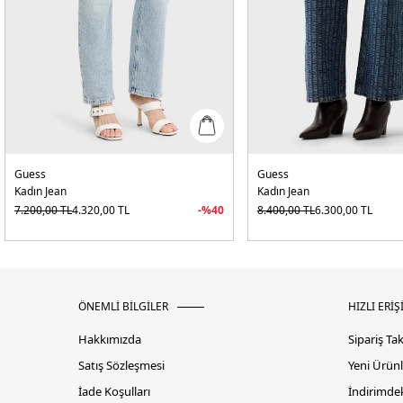
Guess
Guess
Kadın Jean
Kadın Jean
7.200,00
TL
4.320,00
TL
-%
40
8.400,00
TL
6.300,00
TL
ÖNEMLİ BİLGİLER
HIZLI ERİŞ
Hakkımızda
Sipariş Ta
Satış Sözleşmesi
Yeni Ürünl
İade Koşulları
İndirimdek