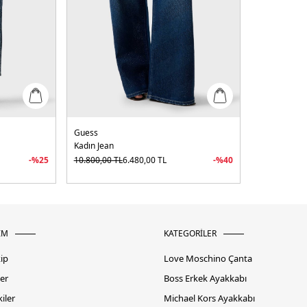
Guess
Kadın Jean
-%
25
10.800,00
TL
6.480,00
TL
-%
40
İM
KATEGORİLER
kip
Love Moschino Çanta
er
Boss Erkek Ayakkabı
iler
Michael Kors Ayakkabı