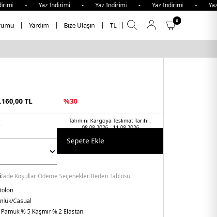
mi - Yaz İndirimi - Yaz İndirimi - Yaz İndirimi - Yaz İndi
0
rumu
Yardım
Bize Ulaşın
TL
.160,00
TL
%
30
Tahmini Kargoya Teslimat Tarihi :
t
08.08.2026 - 11.08.2026
Sepete Ekle
i
İade Koşulları
Ödeme Seçenekleri
Beden Tablosu
tolon
nlük/Casual
 Pamuk % 5 Kaşmir % 2 Elastan