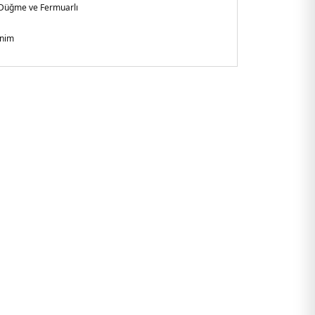
Düğme ve Fermuarlı
nim
l
Paça
de Leg Fit
şkin
4U54CADA.12