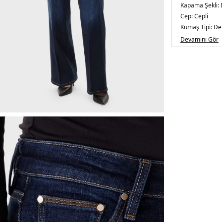
Kapama Şekli:
Cep:
Cepli
Kumaş Tipi:
De
Bel:
Normal Be
Devamını Gör
Boy:
Standart
Paça Tipi:
Bol 
Kalıp Bilgisi:
Wi
Yaş Grubu:
Yeti
Menşei:
Tunus
5DK2W5BA96D