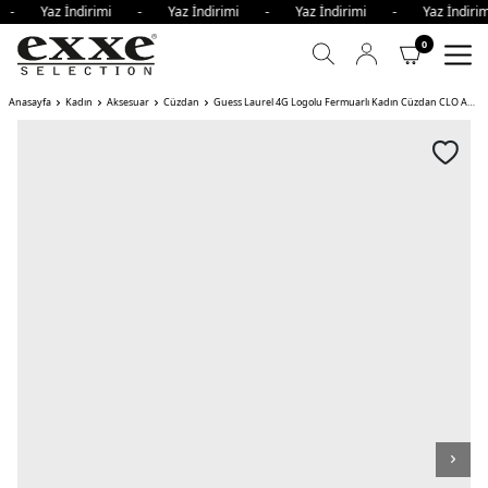
mi - Yaz İndirimi - Yaz İndirimi - Yaz İndirimi - Yaz İndi
0
Anasayfa
Kadın
Aksesuar
Cüzdan
Guess Laurel 4G Logolu Fermuarlı Kadın Cüzdan CLO ANTRASİT