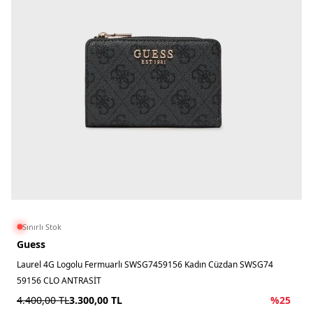
Sınırlı Stok
Guess
Laurel 4G Logolu Fermuarlı SWSG7459156 Kadın Cüzdan SWSG74
59156 CLO ANTRASİT
4.400,00
TL
3.300,00
TL
%
25