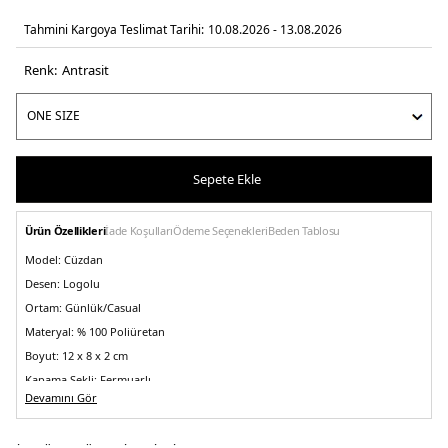
Tahmini Kargoya Teslimat Tarihi:
10.08.2026 - 13.08.2026
Renk:
antrasi̇t
Sepete Ekle
Ürün Özellikleri
İade Koşulları
Ödeme Seçenekleri
Beden Tablosu
Model:
Cüzdan
Desen:
Logolu
Ortam:
Günlük/Casual
Materyal:
% 100 Poliüretan
Boyut:
12 x 8 x 2 cm
Kapama Şekli:
Fermuarlı
Devamını Gör
Yaş Grubu:
Yetişkin
Menşei:
Burma
5DY2SWSG7459156CLO.135