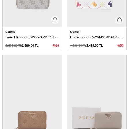
Guess
Guess
Laurel Ii Logolu SWSG7459137 Kadın Cüzdan
Emelie Logolu SWGM9928140 Kadın Cüzdan
3.600,00
TL
2.880,00
TL
4.999,00
TL
2.499,50
TL
-%
20
-%
50