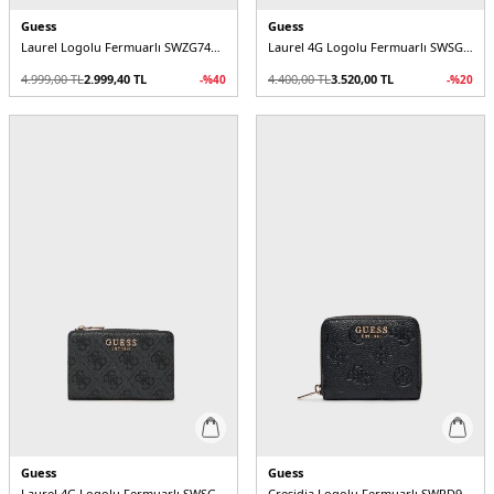
Guess
Guess
Laurel Logolu Fermuarlı SWZG7459156 Kadın Cüzdan
Laurel 4G Logolu Fermuarlı SWSG7459156 Kadın Cüzdan
4.999,00
TL
2.999,40
TL
4.400,00
TL
3.520,00
TL
-%
40
-%
20
Guess
Guess
Laurel 4G Logolu Fermuarlı SWSG7459156 Kadın Cüzdan
Cresidia Logolu Fermuarlı SWPD9888137 Kadın Cüzdan