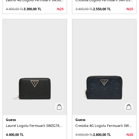
4.400,00
TL
3.300,00
TL
3.400,00
TL
2.550,00
TL
-%
25
-%
25
Guess
Guess
Laurel Logolu Fermuarlı SWZG7459140 Kadın Cüzdan
Cresidia 4G Logolu Fermuarlı SWPD9888140 Kadın Cüzdan
4.400,00
TL
4.000,00
TL
2.800,00
TL
-%
30