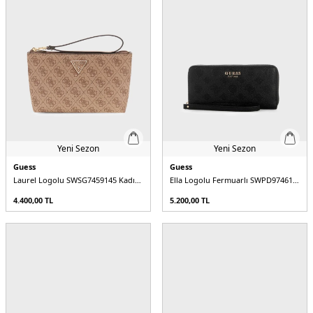
Yeni Sezon
Yeni Sezon
Guess
Guess
Laurel Logolu SWSG7459145 Kadın Cüzdan
Ella Logolu Fermuarlı SWPD9746146 Kadın Cüzdan
4.400,00
TL
5.200,00
TL