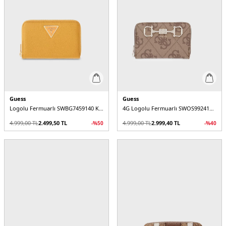
Guess
Guess
Logolu Fermuarlı SWBG7459140 Kadın Cüzdan
4G Logolu Fermuarlı SWOS9924140 Kadın Cüzdan
4.999,00
TL
2.499,50
TL
4.999,00
TL
2.999,40
TL
-%
50
-%
40