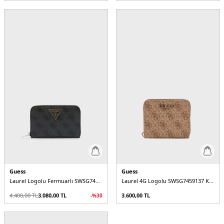
Guess
Guess
Laurel Logolu Fermuarlı SWSG7459140 Kadın Cüzdan
Laurel 4G Logolu SWSG7459137 Kadın Cüzdan
4.400,00
TL
3.080,00
TL
3.600,00
TL
-%
30