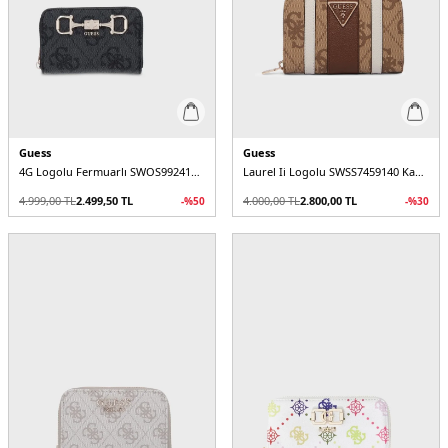
Guess
Guess
4G Logolu Fermuarlı SWOS9924140 Kadın Cüzdan
Laurel Ii Logolu SWSS7459140 Kadın Cüzdan
4.999,00
TL
2.499,50
TL
4.000,00
TL
2.800,00
TL
-%
50
-%
30