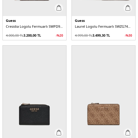
Guess
Guess
Cresidia Logolu Fermuarlı SWPD9888140 Kadın Cüzdan
Laurel Logolu Fermuarlı SWZG7459140 Kadın Cüzdan
4.000,00
TL
3.200,00
TL
4.999,00
TL
3.499,30
TL
-%
20
-%
30