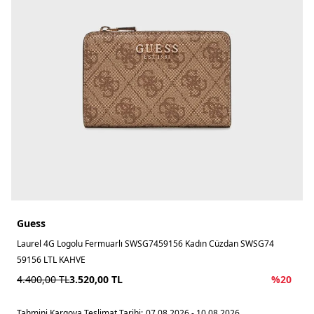
Guess
Laurel 4G Logolu Fermuarlı SWSG7459156 Kadın Cüzdan SWSG74
59156 LTL KAHVE
4.400,00
TL
3.520,00
TL
%
20
Tahmini Kargoya Teslimat Tarihi:
07.08.2026 - 10.08.2026