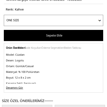
Renk:
kahve
Sepete Ekle
Ürün Özellikleri
İade Koşulları
Ödeme Seçenekleri
Beden Tablosu
Model:
Cüzdan
Desen:
Logolu
Ortam:
Günlük/Casual
Materyal:
% 100 Poliüretan
Boyut:
12 x 8 x 2 cm
Kapama Şekli:
Fermuarlı
Devamını Gör
Yaş Grubu:
Yetişkin
Menşei:
Burma
5DY2SWSG7459156LTL.03
SİZE ÖZEL ÖNERİLERİMİZ