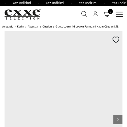
mi - Yaz İndirimi - Yaz İndirimi - Yaz İndirimi - Yaz İnd
0
Anasayfa
Kadın
Aksesuar
Cüzdan
Guess Laurel 4G Logolu Fermuarlı Kadın Cüzdan LTL