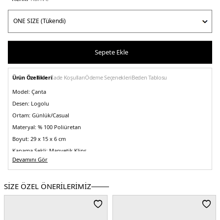
Sepete Ekle
Ürün Özellikleri
İade Koşulları
Ödeme Seçenekleri
Beden Tablosu
Model:
Çanta
Desen:
Logolu
Ortam:
Günlük/Casual
Materyal:
% 100 Poliüretan
Boyut:
29 x 15 x 6 cm
Kapama Şekli:
Manyetik Klips
Devamını Gör
Yaş Grubu:
Yetişkin
Askı Türü:
Ayarlanabilir Zincir Askılı
SİZE ÖZEL ÖNERİLERİMİZ
Menşei:
Türkiye
5DY2HWSG9917210LTL.03