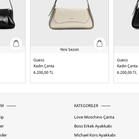
Yeni Sezon
Guess
Guess
Kadın Çanta
Kadın Çanta
6.200,00
TL
6.200,00
TL
İM
KATEGORİLER
kip
Love Moschino Çanta
er
Boss Erkek Ayakkabı
iler
Michael Kors Ayakkabı