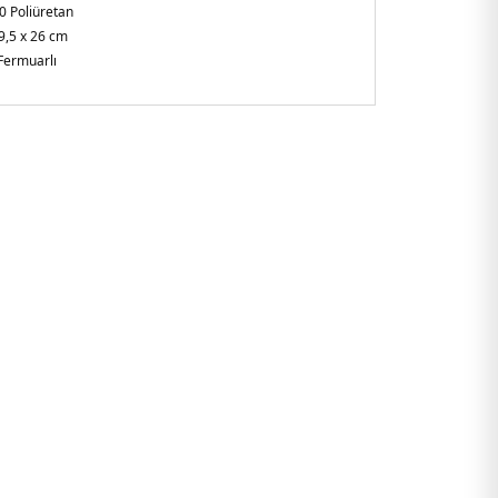
0 Poliüretan
9,5 x 26 cm
Fermuarlı
şkin
 çift tutma saplı
çya
rılabilir aksesuar detaylı
2250LGW.03