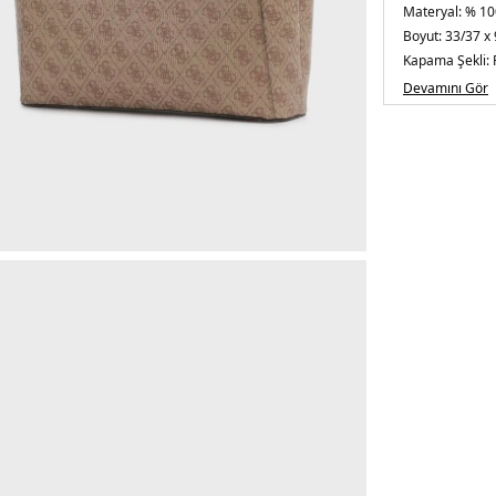
Materyal:
% 10
Boyut:
33/37 x 
Kapama Şekli:
Yaş Grubu:
Yeti
Devamını Gör
Askı Türü:
Sabit
Menşei:
Kambo
Detaylar:
-Çıka
5DY2HWBG967