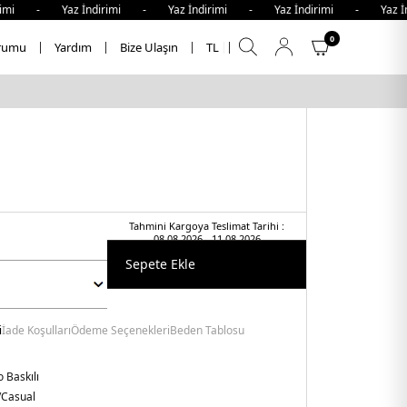
i - Yaz İndirimi - Yaz İndirimi - Yaz İndirimi - Yaz İndir
0
rumu
Yardım
Bize Ulaşın
TL
Tahmini Kargoya Teslimat Tarihi :
08.08.2026 - 11.08.2026
Sepete Ekle
i
İade Koşulları
Ödeme Seçenekleri
Beden Tablosu
 Baskılı
/Casual