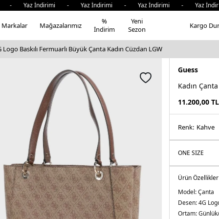
 Yaz İndirimi - Yaz İndirimi - Yaz İndirimi - Yaz İndirim
%
Yeni
Markalar
Mağazalarımız
Kargo Du
İndirim
Sezon
G Logo Baskılı Fermuarlı Büyük Çanta Kadın Cüzdan LGW
Guess
Kadın Çanta
11.200,00
TL
Renk:
kahve
Ürün Özellikler
Model:
Çanta
Desen:
4G Logo
Ortam:
Günlük