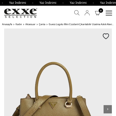
i - Yaz İndirimi - Yaz İndirimi - Yaz İndirimi - Yaz İndi
0
Anasayfa
Kadın
Aksesuar
Çanta
Guess Logolu Mini Cüzdanlı Çıkarılabilir Uzatma Askılı Alexie Bayan Çanta OLV HAKİ