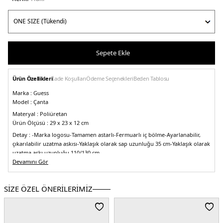
Sepete Ekle
Ürün Özellikleri
İade Koşulları
Ödeme Seçenekleri
Beden Tablosu
Marka :
Guess
Model :
Çanta
Materyal :
Poliüretan
Ürün Ölçüsü :
29 x 23 x 12 cm
Detay :
-Marka logosu
-Tamamen astarlı
-Fermuarlı iç bölme
-Ayarlanabilir,
çıkarılabilir uzatma askısı
-Yaklaşık olarak sap uzunluğu 35 cm
-Yaklaşık olarak
uzatma askı uzunluğu 110/130 cm
Devamını Gör
Üretim Yeri :
Burma
5DE2HWVG8416060OLV.65
SİZE ÖZEL ÖNERİLERİMİZ