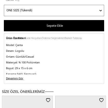
Sepete Ekle
Ürün Özellikleri
İade Koşulları
Ödeme Seçenekleri
Beden Tablosu
Model:
Çanta
Desen:
Logolu
Ortam:
Günlük/Casual
Materyal:
% 100 Poliüretan
Boyut:
29 x 15 x 6 cm
Kapama Şekli:
Fermuarlı
Devamını Gör
Yaş Grubu:
Yetişkin
Askı Türü:
Omuz Askılı
SİZE ÖZEL ÖNERİLERİMİZ
Menşei:
Türkiye
5DY2HWSG9917180SGO.17