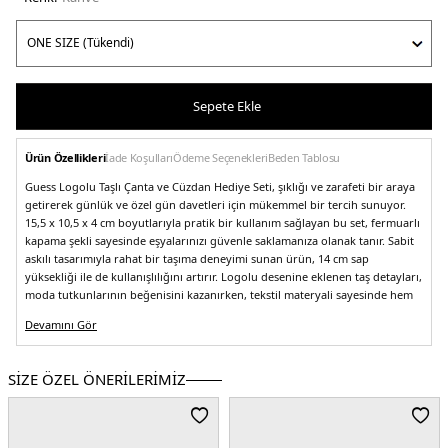
Sepete Ekle
Ürün Özellikleri
İade Koşulları
Ödeme Seçenekleri
Beden Tablosu
Guess Logolu Taşlı Çanta ve Cüzdan Hediye Seti, şıklığı ve zarafeti bir araya
getirerek günlük ve özel gün davetleri için mükemmel bir tercih sunuyor.
15,5 x 10,5 x 4 cm boyutlarıyla pratik bir kullanım sağlayan bu set, fermuarlı
kapama şekli sayesinde eşyalarınızı güvenle saklamanıza olanak tanır. Sabit
askılı tasarımıyla rahat bir taşıma deneyimi sunan ürün, 14 cm sap
yüksekliği ile de kullanışlılığını artırır. Logolu desenine eklenen taş detayları,
moda tutkunlarının beğenisini kazanırken, tekstil materyali sayesinde hem
hafif hem de şık bir seçenek oluşturur. Guess Logolu Taşlı Çanta ve Cüzdan
Devamını Gör
Hediye Seti ile stilinizi tamamlayın!
Model:
Hediye Seti
Giyim Tarzı:
Günlük/Özel Gün/Davet
SİZE ÖZEL ÖNERİLERİMİZ
Desen:
Logolu
Materyal:
Tekstil
Boyut:
15,5 x 10,5 x 4 cm