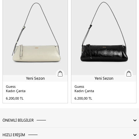
Kapama Şekli:
Fermuarlı
Askı Türü:
Sabit Askılı
Detaylar:
- Sap yüksekliği 14 cm- Taşlı
5DY2GFBOXWP6101LTL.03
Yeni Sezon
Yeni Sezon
Guess
Guess
Kadın Çanta
Kadın Çanta
6.200,00
TL
6.200,00
TL
ÖNEMLİ BİLGİLER
HIZLI ERİŞİM