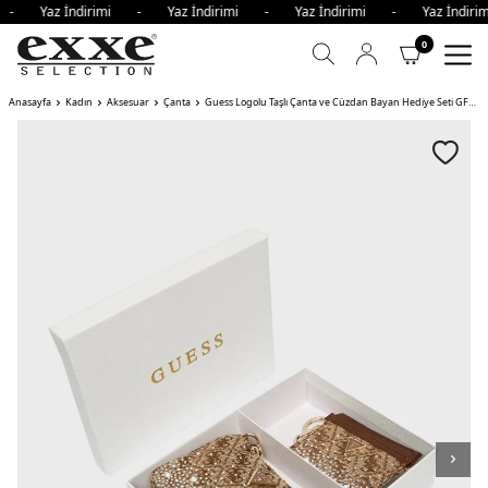
i - Yaz İndirimi - Yaz İndirimi - Yaz İndirimi - Yaz İndi
0
Anasayfa
Kadın
Aksesuar
Çanta
Guess Logolu Taşlı Çanta ve Cüzdan Bayan Hediye Seti GFBOXW LTL