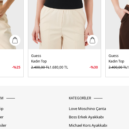
Guess
Guess
Kadın Top
Kadın Top
-%
25
2.400,00
TL
1.680,00
TL
-%
30
2.400,00
TL
1
İM
KATEGORİLER
kip
Love Moschino Çanta
er
Boss Erkek Ayakkabı
iler
Michael Kors Ayakkabı