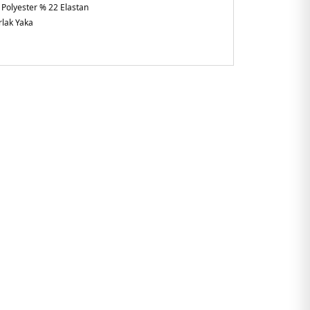
 Polyester % 22 Elastan
rlak Yaka
m Fit
şkin
952JBLK.07