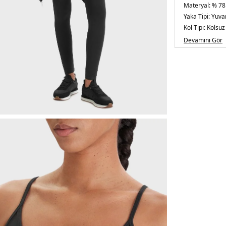
Materyal:
% 78
Yaka Tipi:
Yuva
Kol Tipi:
Kolsuz
Kalıp Bilgisi:
Sli
Devamını Gör
Yaş Grubu:
Yeti
Menşei:
Çin
5DY2V6RP14KD