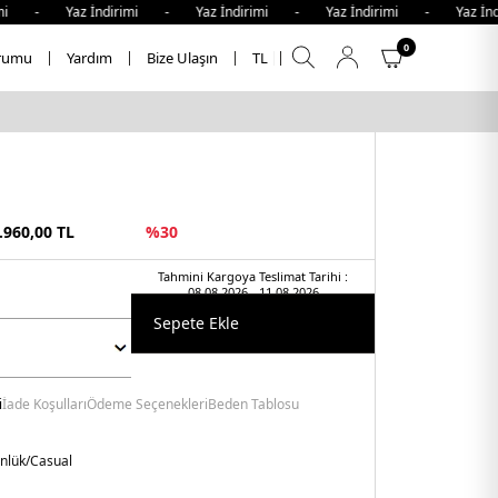
 - Yaz İndirimi - Yaz İndirimi - Yaz İndirimi - Yaz İndir
0
rumu
Yardım
Bize Ulaşın
TL
.960,00
TL
%
30
Tahmini Kargoya Teslimat Tarihi :
08.08.2026 - 11.08.2026
Sepete Ekle
i
İade Koşulları
Ödeme Seçenekleri
Beden Tablosu
nlük/Casual