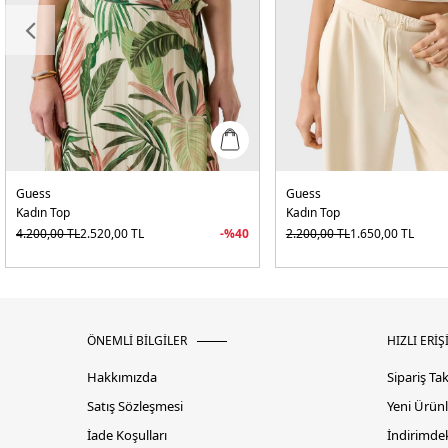
Guess
Guess
Kadın Top
Kadın Top
4.200,00
TL
2.520,00
TL
-%
40
2.200,00
TL
1.650,00
TL
ÖNEMLİ BİLGİLER
HIZLI ERİŞ
Hakkımızda
Sipariş Ta
Satış Sözleşmesi
Yeni Ürünl
İade Koşulları
İndirimdek