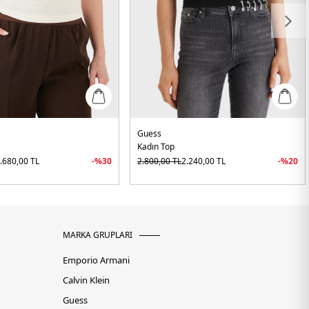
Guess
Kadın Top
.680,00
TL
-%
30
2.800,00
TL
2.240,00
TL
-%
20
MARKA GRUPLARI
Emporio Armani
Calvin Klein
Guess