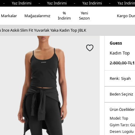
Yaz İndirimi - Yaz İndirimi - Yaz İndirimi - Yaz İndirimi
%
Yeni
Markalar
Mağazalarımız
Kargo Du
İndirim
Sezon
nce Askılı Slim Fit Yuvarlak Yaka Kadın Top JBLK
Guess
Kadın Top
2.800,00
TL
1
Renk:
si̇yah
Ürün Özellikler
Model:
Top
Giyim Tarzı:
Gü
Desen:
Logolu