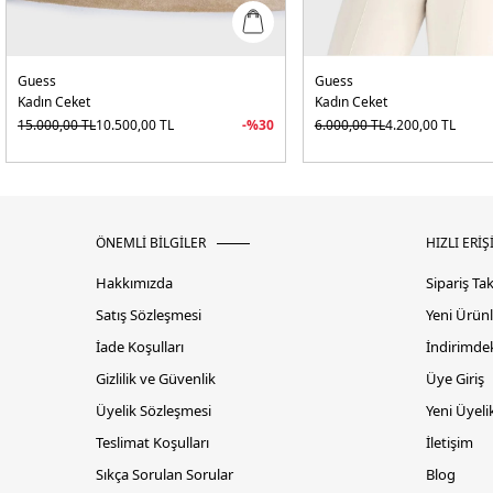
Guess
Guess
Kadın Ceket
Kadın Ceket
15.000,00
TL
10.500,00
TL
-%
30
6.000,00
TL
4.200,00
TL
ÖNEMLİ BİLGİLER
HIZLI ERİŞ
Hakkımızda
Sipariş Ta
Satış Sözleşmesi
Yeni Ürünl
İade Koşulları
İndirimdek
Gizlilik ve Güvenlik
Üye Giriş
Üyelik Sözleşmesi
Yeni Üyeli
Teslimat Koşulları
İletişim
Sıkça Sorulan Sorular
Blog