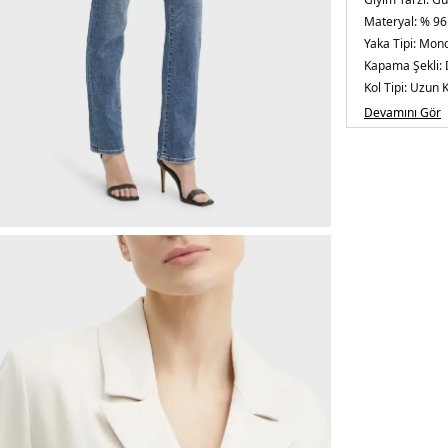
Materyal:
% 96
Yaka Tipi:
Mono
Kapama Şekli:
Kol Tipi:
Uzun K
Cep:
Cepli
Devamını Gör
Kalıp Bilgisi:
Re
Menşei:
Çin
5DY2W5RN49W