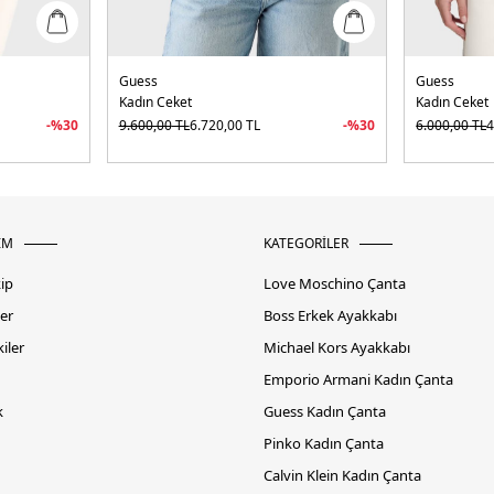
Guess
Guess
Kadın Ceket
Kadın Ceket
-%
30
9.600,00
TL
6.720,00
TL
-%
30
6.000,00
TL
4
İM
KATEGORİLER
kip
Love Moschino Çanta
er
Boss Erkek Ayakkabı
iler
Michael Kors Ayakkabı
Emporio Armani Kadın Çanta
k
Guess Kadın Çanta
Pinko Kadın Çanta
Calvin Klein Kadın Çanta