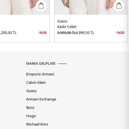
Guess
Kadın Ceket
.200,00
TL
-%
30
9.999,00
TL
4.999,50
TL
-%
50
MARKA GRUPLARI
Emporio Armani
Calvin Klein
Guess
Armani Exchange
Boss
Hugo
Michael Kors