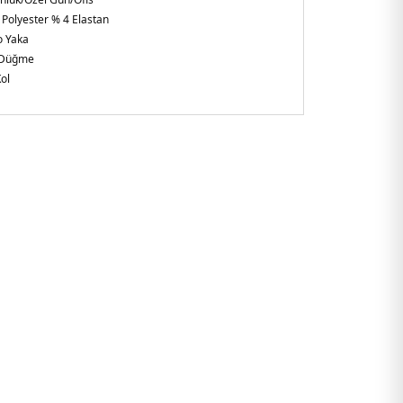
 Polyester % 4 Elastan
 Yaka
Düğme
ol
gular Fit
GX02F9AW.17