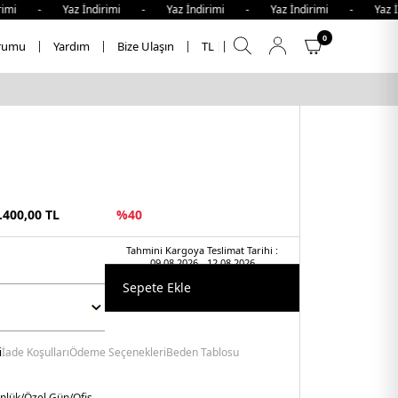
mi - Yaz İndirimi - Yaz İndirimi - Yaz İndirimi - Yaz İnd
0
rumu
Yardım
Bize Ulaşın
TL
.400,00
TL
%
40
Tahmini Kargoya Teslimat Tarihi :
09.08.2026 - 12.08.2026
Sepete Ekle
i
İade Koşulları
Ödeme Seçenekleri
Beden Tablosu
nlük/Özel Gün/Ofis