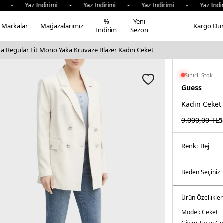
 - Yaz İndirimi - Yaz İndirimi - Yaz İndirimi - Yaz İndiri
%
Yeni
Markalar
Mağazalarımız
Kargo Du
İndirim
Sezon
a Regular Fit Mono Yaka Kruvaze Blazer Kadın Ceket
Sınırlı Stok
Guess
Kadın Ceket
9.000,00
TL
5
Renk:
bej
Ürün Özellikler
Model:
Ceket
Giyim Tarzı:
Gü