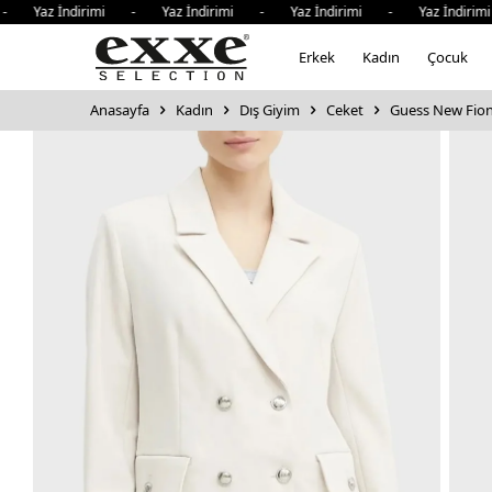
Yaz İndirimi - Yaz İndirimi - Yaz İndirimi - Yaz İndirimi
Erkek
Kadın
Çocuk
Anasayfa
Kadın
Dış Giyim
Ceket
Guess New Fion