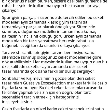
bir görünüş hakim olurken, sizlere özel olan günlerde de
rahat bir şekilde kullanıma uygun bir tasarımı ortaya
çıkarıyor.
Spor giyim parçaları üzerinde de tercih edilen bu ceket
modelleri aynı zamanda klasik giyim tarzını da
tamamlayan parçalar olarak öne çıkıyor. Sitemizde
sunmuş olduğumuz modellerin tamamında kumaş
kalitesinin 1nci sınıf olduğu görülürken aynı zamanda
moda olan bir tarzı yansıtması herkesin rahatlıkla
beğenebileceği tarzda ürünleri ortaya çıkarıyor.
Tarz ve stil sahibi bir giyim tarzını benimsiyorsanız
sitemizde sunmuş olduğunuz ceket modellerine göre
göz atabilirsiniz. Her mevsimde kullanıma uygun olan bu
özel kalitede ceketler aynı zamanda deri ceket
tasarımlarında çok daha farklı bir duruş sergiliyor.
Sonbahar ve Kış mevsiminin gözde olan deri ceket
tasarımları Guess ve Exxeselection markası farkı ile cazip
fiyatlarla sunuluyor. Bu özel ceket tasarımları arasında
tercihler yapmak ve sizin için en doğru olan tarz
seçenekleri tercih etmek için kategorimizi
inceleyebilirsiniz.
Cazip fiyatlarla en güzel kadın ceket seçeneklerini satın