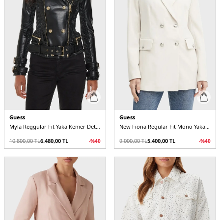
Guess
Guess
Myla Reggular Fit Yaka Kemer Detaylı Deri W4YL33K8S30 Kadın Ceket
New Fiona Regular Fit Mono Yaka Kruvaze Blazer W5RN49WGX02 Kadın Ceket
10.800,00
TL
6.480,00
TL
9.000,00
TL
5.400,00
TL
-%
40
-%
40