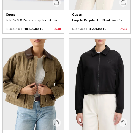
Guess
Guess
Lola % 100 Pamuk Regular Fit Taş Detaylı Denim W6GN14D0971 Kadın Ceket
Logolu Regular Fit Klasik Yaka Scuba V6RQ17KD822 Kadın Ceket
15.000,00
TL
10.500,00
TL
6.000,00
TL
4.200,00
TL
-%
30
-%
30