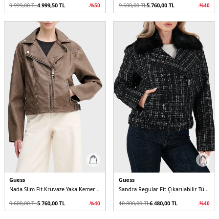
9.999,00
TL
4.999,50
TL
9.600,00
TL
5.760,00
TL
-%
50
-%
40
Guess
Guess
Nada Slim Fit Kruvaze Yaka Kemer Detaylı Biker W6RL09WH1X0 Kadın Ceket
Sandra Regular Fit Çıkarılabilir Tüy Detaylı Yaka Fermuarlı W5BL16W2382 Kadın Ceket
9.600,00
TL
5.760,00
TL
10.800,00
TL
6.480,00
TL
-%
40
-%
40