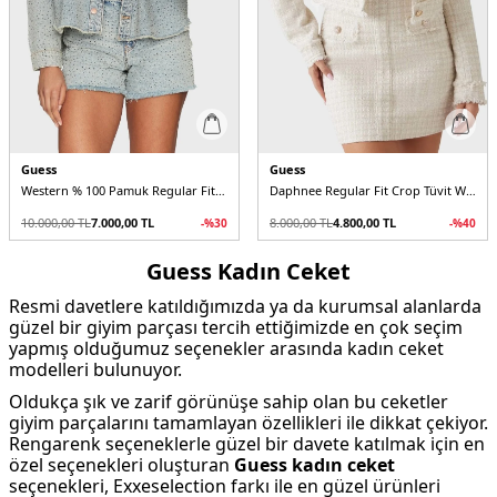
Guess
Guess
Western % 100 Pamuk Regular Fit Taşlı W5GN90D5LQ2 Kadın Kot Ceket
Daphnee Regular Fit Crop Tüvit W5RN47WGW82 Kadın Ceket
10.000,00
TL
7.000,00
TL
8.000,00
TL
4.800,00
TL
-%
30
-%
40
Guess Kadın Ceket
Resmi davetlere katıldığımızda ya da kurumsal alanlarda
güzel bir giyim parçası tercih ettiğimizde en çok seçim
yapmış olduğumuz seçenekler arasında kadın ceket
modelleri bulunuyor.
Oldukça şık ve zarif görünüşe sahip olan bu ceketler
giyim parçalarını tamamlayan özellikleri ile dikkat çekiyor.
Rengarenk seçeneklerle güzel bir davete katılmak için en
özel seçenekleri oluşturan
Guess kadın ceket
seçenekleri, Exxeselection farkı ile en güzel ürünleri