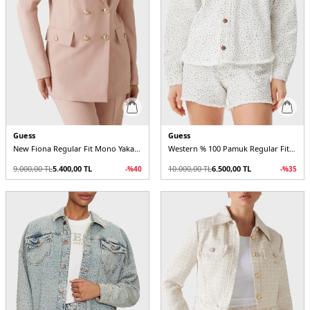
Guess
Guess
New Fiona Regular Fit Mono Yaka Kruvaze Blazer W5RN49WGX02 Kadın Ceket
Western % 100 Pamuk Regular Fit Taşlı W5GN90D5N91 Kadın Kot Ceket
9.000,00
TL
5.400,00
TL
10.000,00
TL
6.500,00
TL
-%
40
-%
35