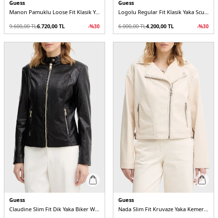
Guess
Guess
Manon Pamuklu Loose Fit Klasik Yaka Cep Detaylı W6RL51WL372 Kadın Ceket
Logolu Regular Fit Klasik Yaka Scuba V6RQ17KD822 Kadın Ceket
9.600,00
TL
6.720,00
TL
6.000,00
TL
4.200,00
TL
-%
30
-%
30
Guess
Guess
Claudine Slim Fit Dik Yaka Biker W6RL52WL850 Kadın Ceket
Nada Slim Fit Kruvaze Yaka Kemer Detaylı Biker W6RL09WH1X0 Kadın Ceket