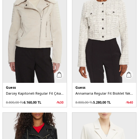
Guess
Guess
Darcey Kapitoneli Regular Fit Çıkarılabilir Peluş Yaka Fermuarlı W5BL35W2820 Kadın Ceket
Annamaria Regular Fit Bisiklet Yaka Tüvit Kısa W5YN44WHDB2 Kadın Ceket
8.800,00
TL
6.160,00
TL
8.800,00
TL
5.280,00
TL
-%
30
-%
40