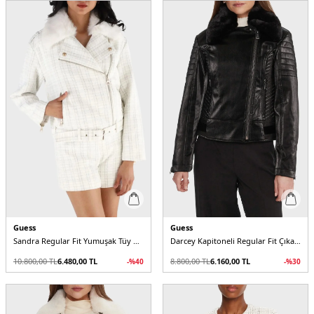
Guess
Guess
Sandra Regular Fit Yumuşak Tüy Detaylı Yaka Fermuarlı W5BL16W2382 Kadın Ceket
Darcey Kapitoneli Regular Fit Çıkarılabilir Peluş Yaka Fermuarlı W5BL35W2820 Kadın Ceket
10.800,00
TL
6.480,00
TL
8.800,00
TL
6.160,00
TL
-%
40
-%
30