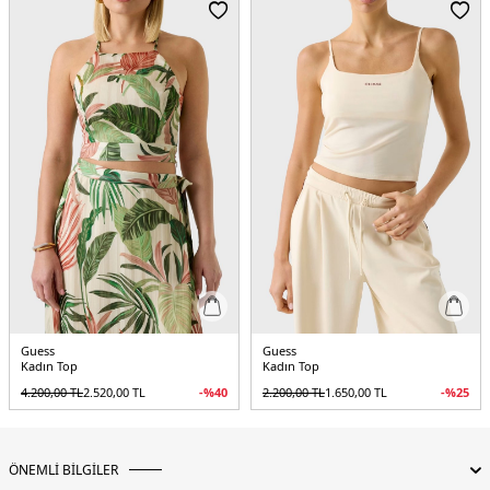
5DE2V5GP22J1314JBLK.07
Guess
Guess
Kadın Top
Kadın Top
4.200,00
TL
2.520,00
TL
-%
40
2.200,00
TL
1.650,00
TL
-%
25
ÖNEMLİ BİLGİLER