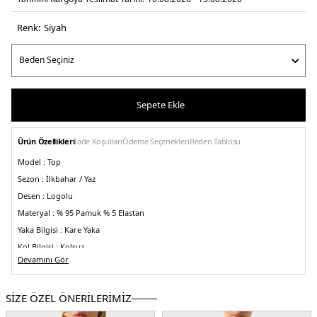
Renk:
si̇yah
Sepete Ekle
Ürün Özellikleri
İade Koşulları
Ödeme Seçenekleri
Beden Tablosu
Model :
Top
Sezon :
İlkbahar / Yaz
Desen :
Logolu
Materyal :
% 95 Pamuk % 5 Elastan
Yaka Bilgisi :
Kare Yaka
Kol Bilgisi :
Kolsuz
Devamını Gör
Kalıp Bilgisi :
Slim Fit
Manken Ölçüsü :
Boy: 1.80cm / Göğüs: 83 cm / Bel : 60 cm / Basen : 90 cm /
Beden:M
SİZE ÖZEL ÖNERİLERİMİZ
Üretim Yeri :
Hindistan