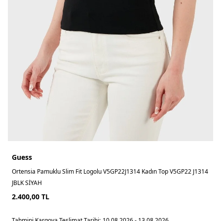
Guess
Ortensia Pamuklu Slim Fit Logolu V5GP22J1314 Kadın Top V5GP22 J1314
JBLK SİYAH
2.400,00
TL
Tahmini Kargoya Teslimat Tarihi:
10.08.2026 - 13.08.2026