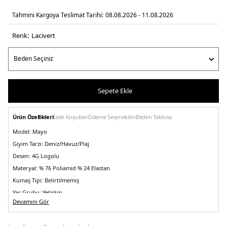
Tahmini Kargoya Teslimat Tarihi:
08.08.2026 - 11.08.2026
Renk:
laci̇vert
Sepete Ekle
Ürün Özellikleri
İade Koşulları
Ödeme Seçenekleri
Beden Tablosu
Model:
Mayo
Giyim Tarzı:
Deniz/Havuz/Plaj
Desen:
4G Logolu
Materyal:
% 76 Poliamid % 24 Elastan
Kumaş Tipi:
Belirtilmemiş
Yaş Grubu:
Yetişkin
Devamını Gör
Menşei:
Çin
Detaylar:
- Hızlı kuruyan premium kumaş- İnce işçilik - Astarlı iç yapı
5DY2E6GJ47KCBJ0P7WY.12