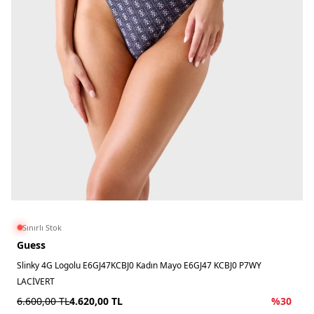
Sınırlı Stok
Guess
Slinky 4G Logolu E6GJ47KCBJ0 Kadın Mayo E6GJ47 KCBJ0 P7WY
LACİVERT
6.600,00
TL
4.620,00
TL
%
30