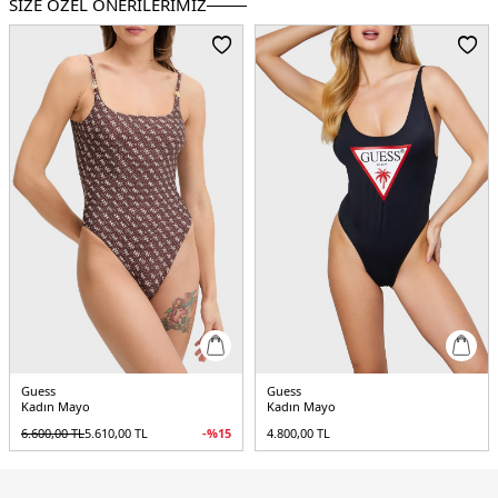
SİZE ÖZEL ÖNERİLERİMİZ
Guess
Guess
Kadın Mayo
Kadın Mayo
6.600,00
TL
5.610,00
TL
-%
15
4.800,00
TL